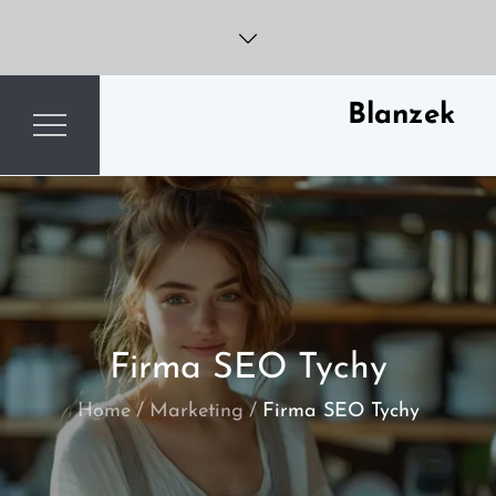
Skip
to
content
Blanzek
Firma SEO Tychy
Home
Marketing
Firma SEO Tychy