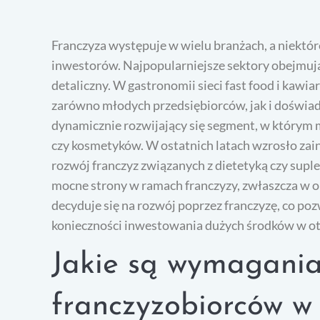
Franczyza występuje w wielu branżach, a niektór
inwestorów. Najpopularniejsze sektory obejmują
detaliczny. W gastronomii sieci fast food i kawi
zarówno młodych przedsiębiorców, jak i doświa
dynamicznie rozwijający się segment, w którym m
czy kosmetyków. W ostatnich latach wzrosło zai
rozwój franczyz związanych z dietetyką czy sup
mocne strony w ramach franczyzy, zwłaszcza w ob
decyduje się na rozwój poprzez franczyzę, co poz
konieczności inwestowania dużych środków w o
Jakie są wymagania
franczyzobiorców w 