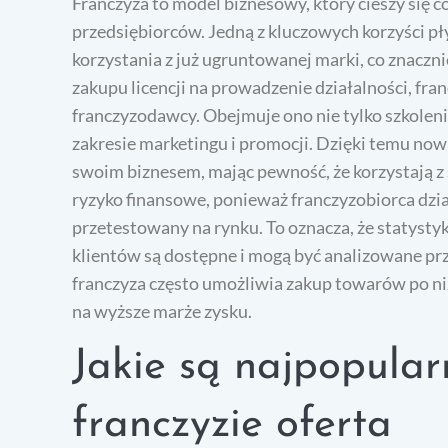
Franczyza to model biznesowy, który cieszy się
przedsiębiorców. Jedną z kluczowych korzyści pł
korzystania z już ugruntowanej marki, co znaczn
zakupu licencji na prowadzenie działalności, fra
franczyzodawcy. Obejmuje ono nie tylko szkolen
zakresie marketingu i promocji. Dzięki temu now
swoim biznesem, mając pewność, że korzystają z 
ryzyko finansowe, ponieważ franczyzobiorca dział
przetestowany na rynku. To oznacza, że statysty
klientów są dostępne i mogą być analizowane pr
franczyza często umożliwia zakup towarów po niżs
na wyższe marże zysku.
Jakie są najpopular
franczyzie oferta