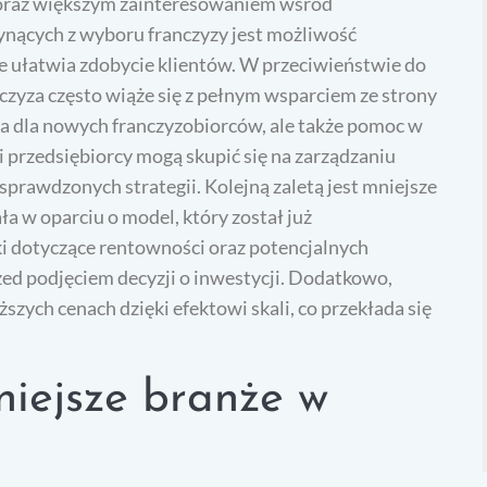
 coraz większym zainteresowaniem wśród
ynących z wyboru franczyzy jest możliwość
ie ułatwia zdobycie klientów. W przeciwieństwie do
nczyza często wiąże się z pełnym wsparciem ze strony
ia dla nowych franczyzobiorców, ale także pomoc w
i przedsiębiorcy mogą skupić się na zarządzaniu
sprawdzonych strategii. Kolejną zaletą jest mniejsze
a w oparciu o model, który został już
ki dotyczące rentowności oraz potencjalnych
zed podjęciem decyzji o inwestycji. Dodatkowo,
zych cenach dzięki efektowi skali, co przekłada się
niejsze branże w