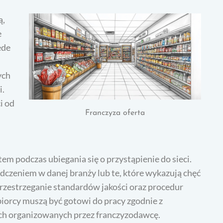
ą,
e
ede
ych
i.
i od
Franczyza oferta
em podczas ubiegania się o przystąpienie do sieci.
dczeniem w danej branży lub te, które wykazują chęć
rzestrzeganie standardów jakości oraz procedur
iorcy muszą być gotowi do pracy zgodnie z
ach organizowanych przez franczyzodawcę.