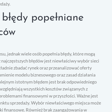
edaży.
e błędy popełniane
rców
su, jednak wiele osób popełnia błędy, które mogą
 najczęstszych błędów jest niewłaściwy wybór sieci
ładnie zbadać rynek oraz przeanalizować oferty
mienie modelu biznesowego oraz zasad działania
olejnym istotnym błędem jest brak odpowiedniego
uwzględniają wszystkich kosztów związanych z
problemami finansowymi w przyszłości. Ważne jest
 punktu sprzedaży. Wybór niewłaściwego miejsca może
iki finansowe. Również brak zaangażowania w