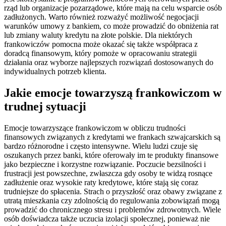
rząd lub organizacje pozarządowe, które mają na celu wsparcie osób
zadłużonych. Warto również rozważyć możliwość negocjacji
warunków umowy z bankiem, co może prowadzić do obniżenia rat
lub zmiany waluty kredytu na złote polskie. Dla niektórych
frankowiczów pomocna może okazać się także współpraca z
doradcą finansowym, który pomoże w opracowaniu strategii
działania oraz wyborze najlepszych rozwiązań dostosowanych do
indywidualnych potrzeb klienta.
Jakie emocje towarzyszą frankowiczom w
trudnej sytuacji
Emocje towarzyszące frankowiczom w obliczu trudności
finansowych związanych z kredytami we frankach szwajcarskich są
bardzo różnorodne i często intensywne. Wielu ludzi czuje się
oszukanych przez banki, które oferowały im te produkty finansowe
jako bezpieczne i korzystne rozwiązanie. Poczucie bezsilności i
frustracji jest powszechne, zwłaszcza gdy osoby te widzą rosnące
zadłużenie oraz wysokie raty kredytowe, które stają się coraz
trudniejsze do spłacenia. Strach o przyszłość oraz obawy związane z
utratą mieszkania czy zdolnością do regulowania zobowiązań mogą
prowadzić do chronicznego stresu i problemów zdrowotnych. Wiele
osób doświadcza także uczucia izolacji społecznej, ponieważ nie