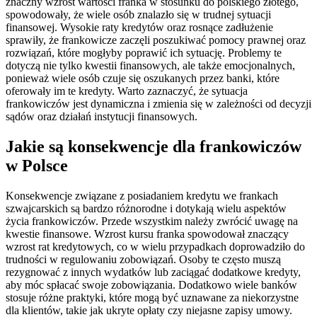
znaczny wzrost wartości franka w stosunku do polskiego złotego,
spowodowały, że wiele osób znalazło się w trudnej sytuacji
finansowej. Wysokie raty kredytów oraz rosnące zadłużenie
sprawiły, że frankowicze zaczęli poszukiwać pomocy prawnej oraz
rozwiązań, które mogłyby poprawić ich sytuację. Problemy te
dotyczą nie tylko kwestii finansowych, ale także emocjonalnych,
ponieważ wiele osób czuje się oszukanych przez banki, które
oferowały im te kredyty. Warto zaznaczyć, że sytuacja
frankowiczów jest dynamiczna i zmienia się w zależności od decyzji
sądów oraz działań instytucji finansowych.
Jakie są konsekwencje dla frankowiczów
w Polsce
Konsekwencje związane z posiadaniem kredytu we frankach
szwajcarskich są bardzo różnorodne i dotykają wielu aspektów
życia frankowiczów. Przede wszystkim należy zwrócić uwagę na
kwestie finansowe. Wzrost kursu franka spowodował znaczący
wzrost rat kredytowych, co w wielu przypadkach doprowadziło do
trudności w regulowaniu zobowiązań. Osoby te często muszą
rezygnować z innych wydatków lub zaciągać dodatkowe kredyty,
aby móc spłacać swoje zobowiązania. Dodatkowo wiele banków
stosuje różne praktyki, które mogą być uznawane za niekorzystne
dla klientów, takie jak ukryte opłaty czy niejasne zapisy umowy.