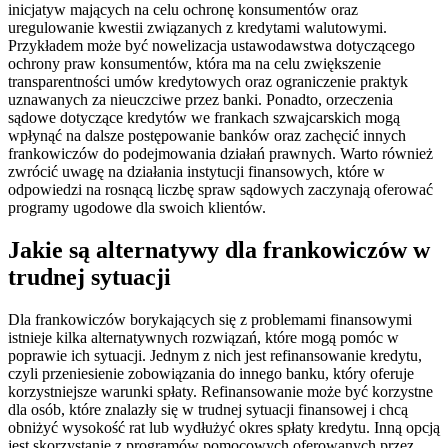
inicjatyw mających na celu ochronę konsumentów oraz
uregulowanie kwestii związanych z kredytami walutowymi.
Przykładem może być nowelizacja ustawodawstwa dotyczącego
ochrony praw konsumentów, która ma na celu zwiększenie
transparentności umów kredytowych oraz ograniczenie praktyk
uznawanych za nieuczciwe przez banki. Ponadto, orzeczenia
sądowe dotyczące kredytów we frankach szwajcarskich mogą
wpłynąć na dalsze postępowanie banków oraz zachęcić innych
frankowiczów do podejmowania działań prawnych. Warto również
zwrócić uwagę na działania instytucji finansowych, które w
odpowiedzi na rosnącą liczbę spraw sądowych zaczynają oferować
programy ugodowe dla swoich klientów.
Jakie są alternatywy dla frankowiczów w
trudnej sytuacji
Dla frankowiczów borykających się z problemami finansowymi
istnieje kilka alternatywnych rozwiązań, które mogą pomóc w
poprawie ich sytuacji. Jednym z nich jest refinansowanie kredytu,
czyli przeniesienie zobowiązania do innego banku, który oferuje
korzystniejsze warunki spłaty. Refinansowanie może być korzystne
dla osób, które znalazły się w trudnej sytuacji finansowej i chcą
obniżyć wysokość rat lub wydłużyć okres spłaty kredytu. Inną opcją
jest skorzystanie z programów pomocowych oferowanych przez