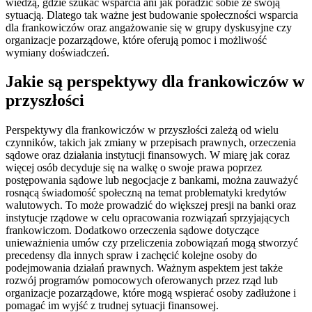
wiedzą, gdzie szukać wsparcia ani jak poradzić sobie ze swoją
sytuacją. Dlatego tak ważne jest budowanie społeczności wsparcia
dla frankowiczów oraz angażowanie się w grupy dyskusyjne czy
organizacje pozarządowe, które oferują pomoc i możliwość
wymiany doświadczeń.
Jakie są perspektywy dla frankowiczów w
przyszłości
Perspektywy dla frankowiczów w przyszłości zależą od wielu
czynników, takich jak zmiany w przepisach prawnych, orzeczenia
sądowe oraz działania instytucji finansowych. W miarę jak coraz
więcej osób decyduje się na walkę o swoje prawa poprzez
postępowania sądowe lub negocjacje z bankami, można zauważyć
rosnącą świadomość społeczną na temat problematyki kredytów
walutowych. To może prowadzić do większej presji na banki oraz
instytucje rządowe w celu opracowania rozwiązań sprzyjających
frankowiczom. Dodatkowo orzeczenia sądowe dotyczące
unieważnienia umów czy przeliczenia zobowiązań mogą stworzyć
precedensy dla innych spraw i zachęcić kolejne osoby do
podejmowania działań prawnych. Ważnym aspektem jest także
rozwój programów pomocowych oferowanych przez rząd lub
organizacje pozarządowe, które mogą wspierać osoby zadłużone i
pomagać im wyjść z trudnej sytuacji finansowej.