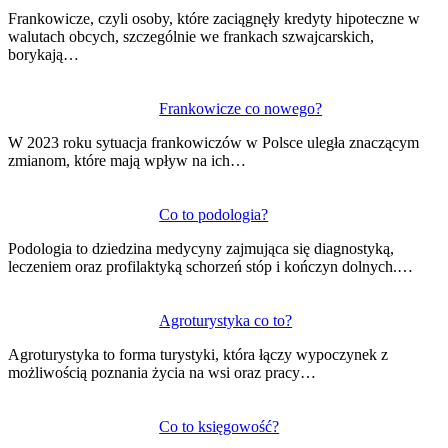
wpisu
Frankowicze, czyli osoby, które zaciągnęły kredyty hipoteczne w
walutach obcych, szczególnie we frankach szwajcarskich,
borykają…
Frankowicze co nowego?
W 2023 roku sytuacja frankowiczów w Polsce uległa znaczącym
zmianom, które mają wpływ na ich…
Co to podologia?
Podologia to dziedzina medycyny zajmująca się diagnostyką,
leczeniem oraz profilaktyką schorzeń stóp i kończyn dolnych.…
Agroturystyka co to?
Agroturystyka to forma turystyki, która łączy wypoczynek z
możliwością poznania życia na wsi oraz pracy…
Co to księgowość?