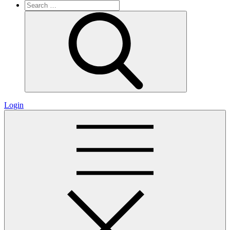
Search
for:
Search
Login