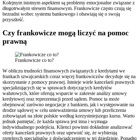
Kolejnym istotnym aspektem są problemy emocjonalne związane z
długotrwałym stresem finansowym. Frankowicze często czują się
bezradni wobec systemu bankowego i obawiają się o swoją
przyszłość.
Czy frankowicze mogą liczyć na pomoc
prawną
Frankowicze co to?
W obliczu trudności finansowych związanych z kredytami we
frankach szwajcarskich coraz więcej frankowiczów decyduje się na
skorzystanie z pomocy prawnej. Istnieje wiele kancelarii prawnych
specjalizujących się w sprawach dotyczących kredytów
walutowych, które oferują wsparcie w zakresie analizy umowy
kredytowej oraz reprezentacji przed sądem. Pomoc ta może
obejmować zarówno negocjacje z bankiem, jak i występowanie na
drodze sądowej w celu unieważnienia umowy lub przeliczenia
zobowiązań na złote polskie według korzystniejszego kursu. Warto
jednak pamiętać, że każda sprawa jest inna i wymaga
indywidualnego podejścia. Klienci powinni dokładnie analizować
oferty kancelarii prawnych oraz upewnić się, że wybierają
rzetelnych specjalistów z doświadczeniem w tej dziedzinie. Ponadto