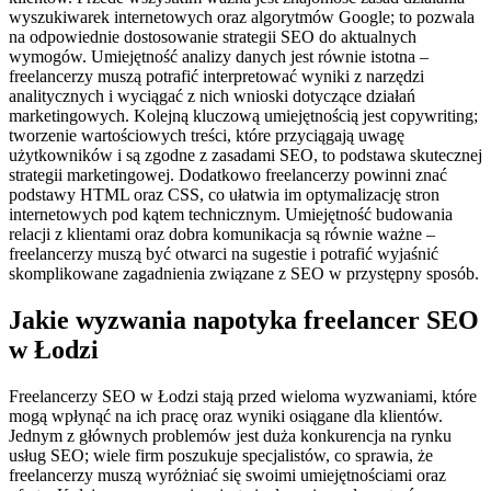
wyszukiwarek internetowych oraz algorytmów Google; to pozwala
na odpowiednie dostosowanie strategii SEO do aktualnych
wymogów. Umiejętność analizy danych jest równie istotna –
freelancerzy muszą potrafić interpretować wyniki z narzędzi
analitycznych i wyciągać z nich wnioski dotyczące działań
marketingowych. Kolejną kluczową umiejętnością jest copywriting;
tworzenie wartościowych treści, które przyciągają uwagę
użytkowników i są zgodne z zasadami SEO, to podstawa skutecznej
strategii marketingowej. Dodatkowo freelancerzy powinni znać
podstawy HTML oraz CSS, co ułatwia im optymalizację stron
internetowych pod kątem technicznym. Umiejętność budowania
relacji z klientami oraz dobra komunikacja są równie ważne –
freelancerzy muszą być otwarci na sugestie i potrafić wyjaśnić
skomplikowane zagadnienia związane z SEO w przystępny sposób.
Jakie wyzwania napotyka freelancer SEO
w Łodzi
Freelancerzy SEO w Łodzi stają przed wieloma wyzwaniami, które
mogą wpłynąć na ich pracę oraz wyniki osiągane dla klientów.
Jednym z głównych problemów jest duża konkurencja na rynku
usług SEO; wiele firm poszukuje specjalistów, co sprawia, że
freelancerzy muszą wyróżniać się swoimi umiejętnościami oraz