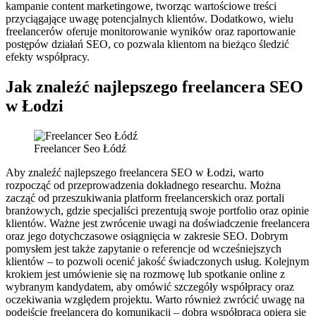
kampanie content marketingowe, tworząc wartościowe treści
przyciągające uwagę potencjalnych klientów. Dodatkowo, wielu
freelancerów oferuje monitorowanie wyników oraz raportowanie
postępów działań SEO, co pozwala klientom na bieżąco śledzić
efekty współpracy.
Jak znaleźć najlepszego freelancera SEO
w Łodzi
Freelancer Seo Łódź
Aby znaleźć najlepszego freelancera SEO w Łodzi, warto
rozpocząć od przeprowadzenia dokładnego researchu. Można
zacząć od przeszukiwania platform freelancerskich oraz portali
branżowych, gdzie specjaliści prezentują swoje portfolio oraz opinie
klientów. Ważne jest zwrócenie uwagi na doświadczenie freelancera
oraz jego dotychczasowe osiągnięcia w zakresie SEO. Dobrym
pomysłem jest także zapytanie o referencje od wcześniejszych
klientów – to pozwoli ocenić jakość świadczonych usług. Kolejnym
krokiem jest umówienie się na rozmowę lub spotkanie online z
wybranym kandydatem, aby omówić szczegóły współpracy oraz
oczekiwania względem projektu. Warto również zwrócić uwagę na
podejście freelancera do komunikacji – dobra współpraca opiera się