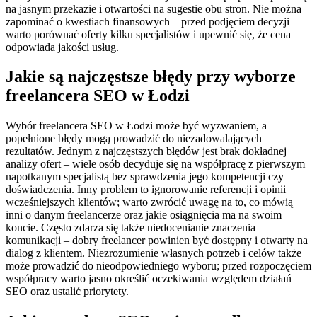
na jasnym przekazie i otwartości na sugestie obu stron. Nie można
zapominać o kwestiach finansowych – przed podjęciem decyzji
warto porównać oferty kilku specjalistów i upewnić się, że cena
odpowiada jakości usług.
Jakie są najczęstsze błędy przy wyborze
freelancera SEO w Łodzi
Wybór freelancera SEO w Łodzi może być wyzwaniem, a
popełnione błędy mogą prowadzić do niezadowalających
rezultatów. Jednym z najczęstszych błędów jest brak dokładnej
analizy ofert – wiele osób decyduje się na współpracę z pierwszym
napotkanym specjalistą bez sprawdzenia jego kompetencji czy
doświadczenia. Inny problem to ignorowanie referencji i opinii
wcześniejszych klientów; warto zwrócić uwagę na to, co mówią
inni o danym freelancerze oraz jakie osiągnięcia ma na swoim
koncie. Często zdarza się także niedocenianie znaczenia
komunikacji – dobry freelancer powinien być dostępny i otwarty na
dialog z klientem. Niezrozumienie własnych potrzeb i celów także
może prowadzić do nieodpowiedniego wyboru; przed rozpoczęciem
współpracy warto jasno określić oczekiwania względem działań
SEO oraz ustalić priorytety.