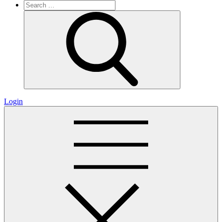
Search
for:
Search
Login