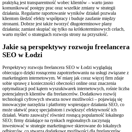
praktyką jest transparentność wobec klientów – warto jasno
komunikować postępy prac oraz wszelkie zmiany w strategii
działania. Regularne raportowanie wyników działań pozwala
klientom śledzić efekty współpracy i buduje zaufanie między
stronami. Dobrze jest także tworzyć długoterminowe plany
działania; zamiast skupiać się tylko na krótkoterminowych celach,
warto myśleć o strategiach rozwoju strony na przyszłość.
Jakie są perspektywy rozwoju freelancera
SEO w Łodzi
Perspektywy rozwoju freelancera SEO w Łodzi wyglądają
obiecująco dzięki rosnącemu zapotrzebowaniu na usługi związane z
marketingiem internetowym. W miarę jak coraz więcej firm zdaje
sobie sprawę z konieczności obecności online oraz znaczenia
optymalizacji pod kątem wyszukiwarek internetowych, rośnie liczba
potencjalnych klientów dla freelancerów. Dodatkowo rozwój
technologii cyfrowych stwarza nowe możliwości – pojawiają się
innowacyjne narzędzia i platformy wspierające działania SEO, co
może ułatwić pracę specjalistom i zwiększyć efektywność ich
działań. Warto zauważyć również rosnącą popularność lokalnego
SEO; firmy działające na rynkach regionalnych zaczynają
inwestować w strategie marketingowe skierowane do lokalnych
odbiorców, co stwarza dodatkowe możliwości dla freelancerów