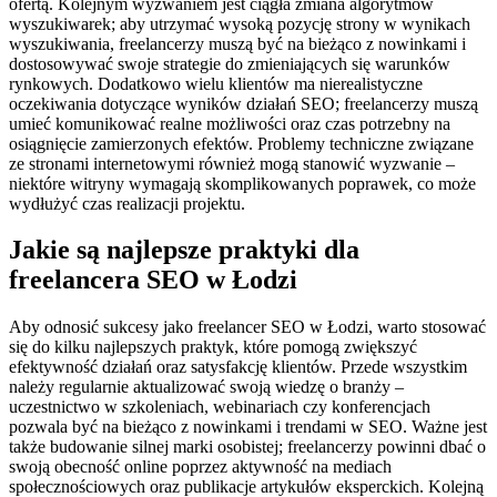
ofertą. Kolejnym wyzwaniem jest ciągła zmiana algorytmów
wyszukiwarek; aby utrzymać wysoką pozycję strony w wynikach
wyszukiwania, freelancerzy muszą być na bieżąco z nowinkami i
dostosowywać swoje strategie do zmieniających się warunków
rynkowych. Dodatkowo wielu klientów ma nierealistyczne
oczekiwania dotyczące wyników działań SEO; freelancerzy muszą
umieć komunikować realne możliwości oraz czas potrzebny na
osiągnięcie zamierzonych efektów. Problemy techniczne związane
ze stronami internetowymi również mogą stanowić wyzwanie –
niektóre witryny wymagają skomplikowanych poprawek, co może
wydłużyć czas realizacji projektu.
Jakie są najlepsze praktyki dla
freelancera SEO w Łodzi
Aby odnosić sukcesy jako freelancer SEO w Łodzi, warto stosować
się do kilku najlepszych praktyk, które pomogą zwiększyć
efektywność działań oraz satysfakcję klientów. Przede wszystkim
należy regularnie aktualizować swoją wiedzę o branży –
uczestnictwo w szkoleniach, webinariach czy konferencjach
pozwala być na bieżąco z nowinkami i trendami w SEO. Ważne jest
także budowanie silnej marki osobistej; freelancerzy powinni dbać o
swoją obecność online poprzez aktywność na mediach
społecznościowych oraz publikacje artykułów eksperckich. Kolejną