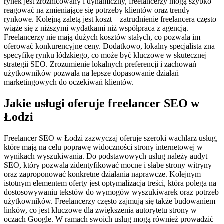
rynek jest zróżnicowany i dynamiczny, freelancerzy mogą szybko
reagować na zmieniające się potrzeby klientów oraz trendy
rynkowe. Kolejną zaletą jest koszt – zatrudnienie freelancera często
wiąże się z niższymi wydatkami niż współpraca z agencją.
Freelancerzy nie mają dużych kosztów stałych, co pozwala im
oferować konkurencyjne ceny. Dodatkowo, lokalny specjalista zna
specyfikę rynku łódzkiego, co może być kluczowe w skutecznej
strategii SEO. Zrozumienie lokalnych preferencji i zachowań
użytkowników pozwala na lepsze dopasowanie działań
marketingowych do oczekiwań klientów.
Jakie usługi oferuje freelancer SEO w
Łodzi
Freelancer SEO w Łodzi zazwyczaj oferuje szeroki wachlarz usług,
które mają na celu poprawę widoczności strony internetowej w
wynikach wyszukiwania. Do podstawowych usług należy audyt
SEO, który pozwala zidentyfikować mocne i słabe strony witryny
oraz zaproponować konkretne działania naprawcze. Kolejnym
istotnym elementem oferty jest optymalizacja treści, która polega na
dostosowywaniu tekstów do wymogów wyszukiwarek oraz potrzeb
użytkowników. Freelancerzy często zajmują się także budowaniem
linków, co jest kluczowe dla zwiększenia autorytetu strony w
oczach Google. W ramach swoich usług mogą również prowadzić