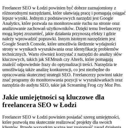
Freelancer SEO w Łodzi powinien być dobrze zaznajomiony z
różnorodnymi narzędziami, które ułatwiają pracę i pomagają osiągać
lepsze wyniki. Jednym z podstawowych narzędzi jest Google
Analytics, które pozwala na monitorowanie ruchu na stronie oraz
analizowanie zachowań użytkowników. Dzięki temu freelancerzy
mogą lepiej zrozumieć, jakie działania przynoszą efekty i gdzie
należy wprowadzić poprawki. Innym istotnym narzędziem jest
Google Search Console, które umożliwia śledzenie wydajności
strony w wynikach wyszukiwania oraz identyfikację problemów
technicznych. Warto również korzystać z narzędzi do analizy słów
kluczowych, takich jak SEMrush czy Ahrefs, które pomagają
znaleźć odpowiednie frazy do optymalizacji treści. Narzędzia te
umożliwiają także analizę konkurencji, co jest niezbędne do
opracowania skutecznej strategii SEO. Freelancerzy powinni także
znać programy do monitorowania pozycji w wyszukiwarkach oraz
narzędzia do audytu SEO, takie jak Screaming Frog czy Moz Pro.
Jakie umiejętności są kluczowe dla
freelancera SEO w Łodzi
Freelancer SEO w Łodzi powinien posiadać szereg umiejętności,
które pozwolą mu skutecznie realizować projekty dla swoich
klientów. Przede wszystkim ważna jest znajomość zasad działania