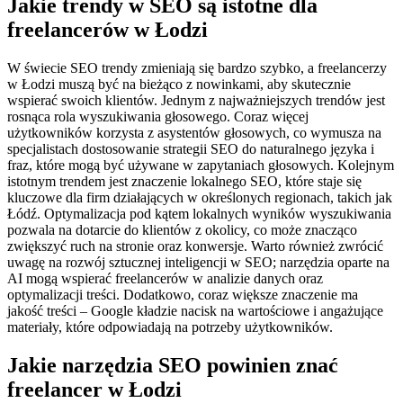
Jakie trendy w SEO są istotne dla
freelancerów w Łodzi
W świecie SEO trendy zmieniają się bardzo szybko, a freelancerzy
w Łodzi muszą być na bieżąco z nowinkami, aby skutecznie
wspierać swoich klientów. Jednym z najważniejszych trendów jest
rosnąca rola wyszukiwania głosowego. Coraz więcej
użytkowników korzysta z asystentów głosowych, co wymusza na
specjalistach dostosowanie strategii SEO do naturalnego języka i
fraz, które mogą być używane w zapytaniach głosowych. Kolejnym
istotnym trendem jest znaczenie lokalnego SEO, które staje się
kluczowe dla firm działających w określonych regionach, takich jak
Łódź. Optymalizacja pod kątem lokalnych wyników wyszukiwania
pozwala na dotarcie do klientów z okolicy, co może znacząco
zwiększyć ruch na stronie oraz konwersje. Warto również zwrócić
uwagę na rozwój sztucznej inteligencji w SEO; narzędzia oparte na
AI mogą wspierać freelancerów w analizie danych oraz
optymalizacji treści. Dodatkowo, coraz większe znaczenie ma
jakość treści – Google kładzie nacisk na wartościowe i angażujące
materiały, które odpowiadają na potrzeby użytkowników.
Jakie narzędzia SEO powinien znać
freelancer w Łodzi