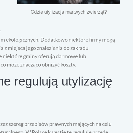
Gdzie utylizacja martwych zwierząt?
a
y
orm ekologicznych. Dodatkowo niektóre firmy mogą
a z miejsca jego znalezienia do zakładu
że niektóre gminy oferują darmowe lub
 co może znacząco obniżyć koszty.
e regulują utylizację
rzez szereg przepisów prawnych mających na celu
turalnego. W Polsce kwestie te reguluje przede