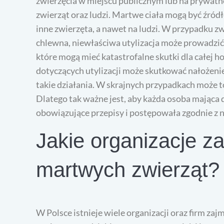
zwierzęcia w miejscu publicznym lub na prywatne
zwierząt oraz ludzi. Martwe ciała mogą być źród
inne zwierzęta, a nawet na ludzi. W przypadku zw
chlewna, niewłaściwa utylizacja może prowadzić 
które mogą mieć katastrofalne skutki dla całej 
dotyczących utylizacji może skutkować nałożeni
takie działania. W skrajnych przypadkach może 
Dlatego tak ważne jest, aby każda osoba mająca
obowiązujące przepisy i postępowała zgodnie z n
Jakie organizacje za
martwych zwierząt?
W Polsce istnieje wiele organizacji oraz firm zaj