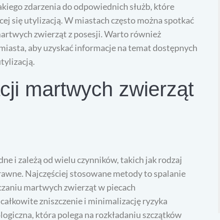
takiego zdarzenia do odpowiednich służb, które
cej się utylizacją. W miastach często można spotkać
martwych zwierząt z posesji. Warto również
miasta, aby uzyskać informacje na temat dostępnych
ylizacją.
acji martwych zwierząt
e i zależą od wielu czynników, takich jak rodzaj
 prawne. Najczęściej stosowane metody to spalanie
czaniu martwych zwierząt w piecach
całkowite zniszczenie i minimalizację ryzyka
ogiczna, która polega na rozkładaniu szczątków