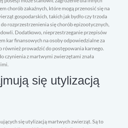
j posesji może stanowić zagrożenie dla innych
łem chorób zakaźnych, które mogą przenosić się na
ierząt gospodarskich, takich jak bydło czy trzoda
do rozprzestrzenienia się chorób epizootycznych,
hodowli. Dodatkowo, nieprzestrzeganie przepisów
em kar finansowych na osoby odpowiedzialne za
to również prowadzić do postępowania karnego.
 do czynienia z martwymi zwierzętami znała
imi.
jmują się utylizacją
mujących się utylizacją martwych zwierząt. Są to