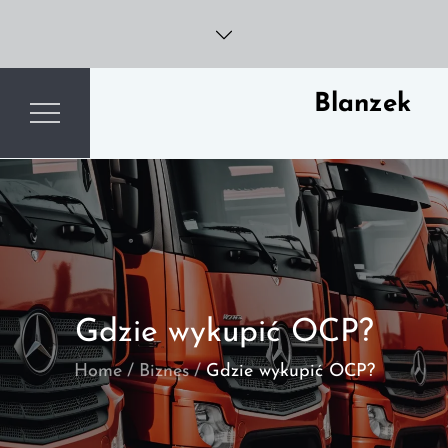
Skip
to
content
Blanzek
Gdzie wykupić OCP?
Home
Biznes
Gdzie wykupić OCP?