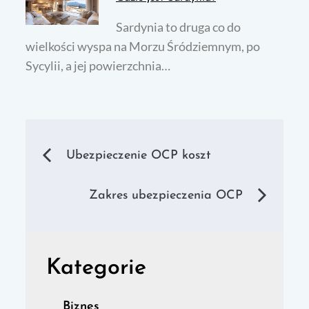
Sardynia to druga co do
wielkości wyspa na Morzu Śródziemnym, po
Sycylii, a jej powierzchnia…
Nawigacja
Ubezpieczenie OCP koszt
wpisu
Zakres ubezpieczenia OCP
Kategorie
Biznes