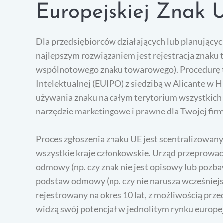
Europejskiej Znak 
Dla przedsiębiorców działających lub planujących 
najlepszym rozwiązaniem jest rejestracja znaku
wspólnotowego znaku towarowego). Procedurę tę
Intelektualnej (EUIPO) z siedzibą w Alicante w H
używania znaku na całym terytorium wszystkich
narzędzie marketingowe i prawne dla Twojej firm
Proces zgłoszenia znaku UE jest scentralizowan
wszystkie kraje członkowskie. Urząd przeprowa
odmowy (np. czy znak nie jest opisowy lub pozb
podstaw odmowy (np. czy nie narusza wcześniejs
rejestrowany na okres 10 lat, z możliwością przed
widzą swój potencjał w jednolitym rynku europe