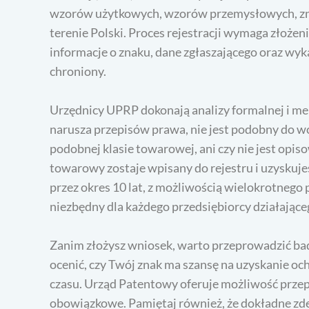
wzorów użytkowych, wzorów przemysłowych, zn
terenie Polski. Proces rejestracji wymaga złoże
informacje o znaku, dane zgłaszającego oraz wyk
chroniony.
Urzędnicy UPRP dokonają analizy formalnej i mer
narusza przepisów prawa, nie jest podobny do w
podobnej klasie towarowej, ani czy nie jest opi
towarowy zostaje wpisany do rejestru i uzyskuj
przez okres 10 lat, z możliwością wielokrotnego
niezbędny dla każdego przedsiębiorcy działając
Zanim złożysz wniosek, warto przeprowadzić bada
ocenić, czy Twój znak ma szansę na uzyskanie oc
czasu. Urząd Patentowy oferuje możliwość przep
obowiązkowe. Pamiętaj również, że dokładne zde