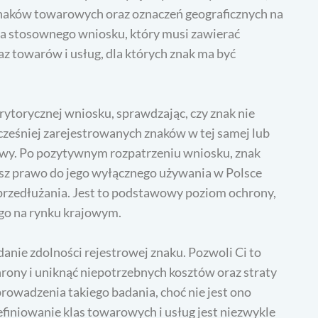
aków towarowych oraz oznaczeń geograficznych na
nia stosownego wniosku, który musi zawierać
az towarów i usług, dla których znak ma być
ytorycznej wniosku, sprawdzając, czy znak nie
cześniej zarejestrowanych znaków w tej samej lub
sowy. Po pozytywnym rozpatrzeniu wniosku, znak
esz prawo do jego wyłącznego używania w Polsce
 przedłużania. Jest to podstawowy poziom ochrony,
ego na rynku krajowym.
nie zdolności rejestrowej znaku. Pozwoli Ci to
hrony i uniknąć niepotrzebnych kosztów oraz straty
rowadzenia takiego badania, choć nie jest ono
finiowanie klas towarowych i usług jest niezwykle