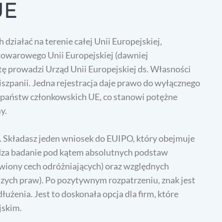
UE
działać na terenie całej Unii Europejskiej,
 towarowego Unii Europejskiej (dawniej
 prowadzi Urząd Unii Europejskiej ds. Własności
iszpanii. Jedna rejestracja daje prawo do wyłącznego
 państw członkowskich UE, co stanowi potężne
y.
y. Składasz jeden wniosek do EUIPO, który obejmuje
dza badanie pod kątem absolutnych podstaw
awiony cech odróżniających) oraz względnych
zych praw). Po pozytywnym rozpatrzeniu, znak jest
łużenia. Jest to doskonała opcja dla firm, które
jskim.