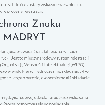
 do tych, które zostały wskazane we wniosku.
w procesie rejestracji.
chrona Znaku
em MADRYT
 planujesz prowadzić działalność na rynkach
cki. Jest to międzynarodowy system rejestracji
Organizację Własności Intelektualnej (WIPO).
o w wielu krajach jednocześnie, składając tylko
godne i często bardziej ekonomiczne niż składanie
y międzynarodowej udzielanej poprzez wskazanie
k. Proces rozpoczyna się od posiadania