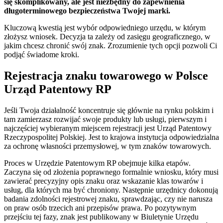
się skomplikowany, ale jest niezbędny do zapewnienia
długoterminowego bezpieczeństwa Twojej marki.
Kluczową kwestią jest wybór odpowiedniego urzędu, w którym
złożysz wniosek. Decyzja ta zależy od zasięgu geograficznego, w
jakim chcesz chronić swój znak. Zrozumienie tych opcji pozwoli Ci
podjąć świadome kroki.
Rejestracja znaku towarowego w Polsce
Urząd Patentowy RP
Jeśli Twoja działalność koncentruje się głównie na rynku polskim i
tam zamierzasz rozwijać swoje produkty lub usługi, pierwszym i
najczęściej wybieranym miejscem rejestracji jest Urząd Patentowy
Rzeczypospolitej Polskiej. Jest to krajowa instytucja odpowiedzialna
za ochronę własności przemysłowej, w tym znaków towarowych.
Proces w Urzędzie Patentowym RP obejmuje kilka etapów.
Zaczyna się od złożenia poprawnego formalnie wniosku, który musi
zawierać precyzyjny opis znaku oraz wskazanie klas towarów i
usług, dla których ma być chroniony. Następnie urzędnicy dokonują
badania zdolności rejestrowej znaku, sprawdzając, czy nie narusza
on praw osób trzecich ani przepisów prawa. Po pozytywnym
przejściu tej fazy, znak jest publikowany w Biuletynie Urzędu