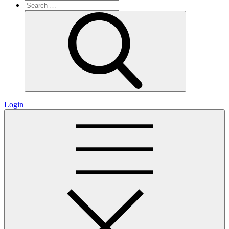
Search
for:
Search
Login