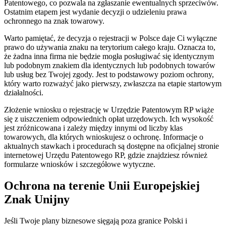
Patentowego, co pozwala na zgłaszanie ewentualnych sprzeciwów.
Ostatnim etapem jest wydanie decyzji o udzieleniu prawa
ochronnego na znak towarowy.
Warto pamiętać, że decyzja o rejestracji w Polsce daje Ci wyłączne
prawo do używania znaku na terytorium całego kraju. Oznacza to,
że żadna inna firma nie będzie mogła posługiwać się identycznym
lub podobnym znakiem dla identycznych lub podobnych towarów
lub usług bez Twojej zgody. Jest to podstawowy poziom ochrony,
który warto rozważyć jako pierwszy, zwłaszcza na etapie startowym
działalności.
Złożenie wniosku o rejestrację w Urzędzie Patentowym RP wiąże
się z uiszczeniem odpowiednich opłat urzędowych. Ich wysokość
jest zróżnicowana i zależy między innymi od liczby klas
towarowych, dla których wnioskujesz o ochronę. Informacje o
aktualnych stawkach i procedurach są dostępne na oficjalnej stronie
internetowej Urzędu Patentowego RP, gdzie znajdziesz również
formularze wniosków i szczegółowe wytyczne.
Ochrona na terenie Unii Europejskiej
Znak Unijny
Jeśli Twoje plany biznesowe sięgają poza granice Polski i