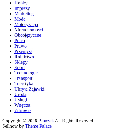
Hobby
Imprezy
Marketing
Moda
Motoryzacja
Nieruchomości
Obcojęzyczne
Praca
Prawo
Przemysł
Rolnictwo
Sklepy
Sport
Technologie
Transport
Turystyka
Ukryte Zajawki
Uroda
Usługi
Wnętrza
Zdrowie
Copyright © 2026
Blanzek
All Rights Reserved |
Sellnow by
Theme Palace