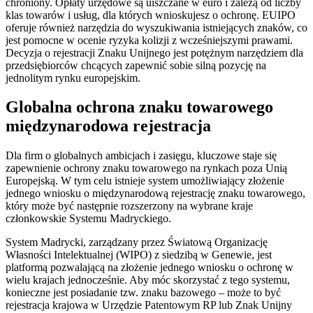
chroniony. Opłaty urzędowe są uiszczane w euro i zależą od liczby
klas towarów i usług, dla których wnioskujesz o ochronę. EUIPO
oferuje również narzędzia do wyszukiwania istniejących znaków, co
jest pomocne w ocenie ryzyka kolizji z wcześniejszymi prawami.
Decyzja o rejestracji Znaku Unijnego jest potężnym narzędziem dla
przedsiębiorców chcących zapewnić sobie silną pozycję na
jednolitym rynku europejskim.
Globalna ochrona znaku towarowego
międzynarodowa rejestracja
Dla firm o globalnych ambicjach i zasięgu, kluczowe staje się
zapewnienie ochrony znaku towarowego na rynkach poza Unią
Europejską. W tym celu istnieje system umożliwiający złożenie
jednego wniosku o międzynarodową rejestrację znaku towarowego,
który może być następnie rozszerzony na wybrane kraje
członkowskie Systemu Madryckiego.
System Madrycki, zarządzany przez Światową Organizację
Własności Intelektualnej (WIPO) z siedzibą w Genewie, jest
platformą pozwalającą na złożenie jednego wniosku o ochronę w
wielu krajach jednocześnie. Aby móc skorzystać z tego systemu,
konieczne jest posiadanie tzw. znaku bazowego – może to być
rejestracja krajowa w Urzędzie Patentowym RP lub Znak Unijny