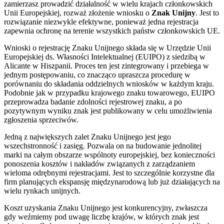
zamierzasz prowadzić działalność w wielu krajach członkowskich
Unii Europejskiej, rozważ złożenie wniosku o
Znak Unijny
. Jest to
rozwiązanie niezwykle efektywne, ponieważ jedna rejestracja
zapewnia ochronę na terenie wszystkich państw członkowskich UE.
Wnioski o rejestrację Znaku Unijnego składa się w Urzędzie Unii
Europejskiej ds. Własności Intelektualnej (EUIPO) z siedzibą w
Alicante w Hiszpanii. Proces ten jest zintegrowany i przebiega w
jednym postępowaniu, co znacząco upraszcza procedurę w
porównaniu do składania oddzielnych wniosków w każdym kraju.
Podobnie jak w przypadku krajowego znaku towarowego, EUIPO
przeprowadza badanie zdolności rejestrowej znaku, a po
pozytywnym wyniku znak jest publikowany w celu umożliwienia
zgłoszenia sprzeciwów.
Jedną z największych zalet Znaku Unijnego jest jego
wszechstronność i zasięg. Pozwala on na budowanie jednolitej
marki na całym obszarze wspólnoty europejskiej, bez konieczności
ponoszenia kosztów i nakładów związanych z zarządzaniem
wieloma odrębnymi rejestracjami. Jest to szczególnie korzystne dla
firm planujących ekspansję międzynarodową lub już działających na
wielu rynkach unijnych.
Koszt uzyskania Znaku Unijnego jest konkurencyjny, zwłaszcza
gdy weźmiemy pod uwagę liczbę krajów, w których znak jest