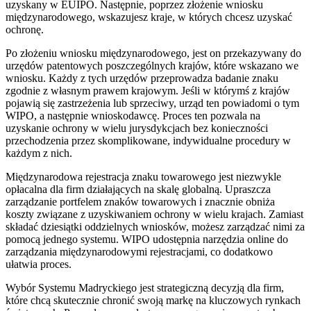
uzyskany w EUIPO. Następnie, poprzez złożenie wniosku
międzynarodowego, wskazujesz kraje, w których chcesz uzyskać
ochronę.
Po złożeniu wniosku międzynarodowego, jest on przekazywany do
urzędów patentowych poszczególnych krajów, które wskazano we
wniosku. Każdy z tych urzędów przeprowadza badanie znaku
zgodnie z własnym prawem krajowym. Jeśli w którymś z krajów
pojawią się zastrzeżenia lub sprzeciwy, urząd ten powiadomi o tym
WIPO, a następnie wnioskodawcę. Proces ten pozwala na
uzyskanie ochrony w wielu jurysdykcjach bez konieczności
przechodzenia przez skomplikowane, indywidualne procedury w
każdym z nich.
Międzynarodowa rejestracja znaku towarowego jest niezwykle
opłacalna dla firm działających na skalę globalną. Upraszcza
zarządzanie portfelem znaków towarowych i znacznie obniża
koszty związane z uzyskiwaniem ochrony w wielu krajach. Zamiast
składać dziesiątki oddzielnych wniosków, możesz zarządzać nimi za
pomocą jednego systemu. WIPO udostępnia narzędzia online do
zarządzania międzynarodowymi rejestracjami, co dodatkowo
ułatwia proces.
Wybór Systemu Madryckiego jest strategiczną decyzją dla firm,
które chcą skutecznie chronić swoją markę na kluczowych rynkach