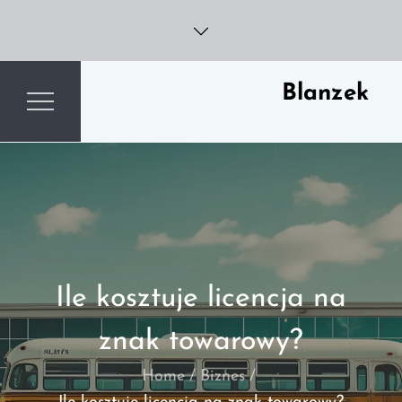
Skip
to
content
Blanzek
Ile kosztuje licencja na
znak towarowy?
Home
Biznes