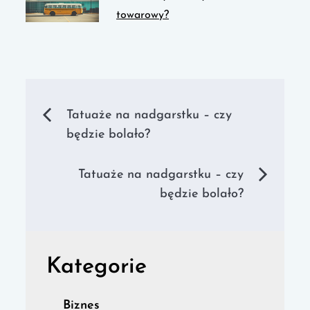
towarowy?
Nawigacja
Tatuaże na nadgarstku – czy
będzie bolało?
wpisu
Tatuaże na nadgarstku – czy
będzie bolało?
Kategorie
Biznes