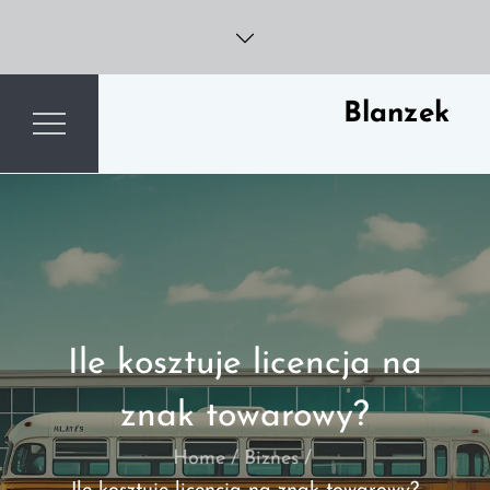
Skip
to
content
Blanzek
Ile kosztuje licencja na
znak towarowy?
Home
Biznes