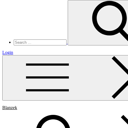
Search
for:
Login
Blanzek