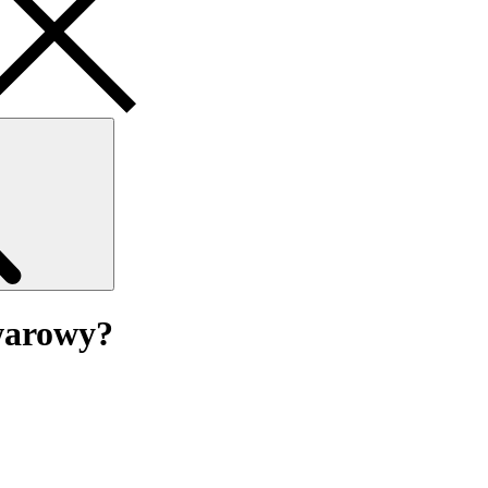
Search
owarowy?