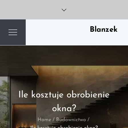
Skip
to
content
Blanzek
Ile kosztuje obrobienie
okna?
Home
Budownictwo