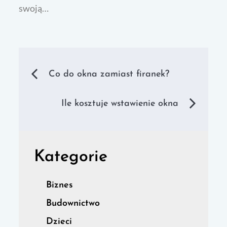
swoją…
Nawigacja
Co do okna zamiast firanek?
wpisu
Ile kosztuje wstawienie okna
Kategorie
Biznes
Budownictwo
Dzieci