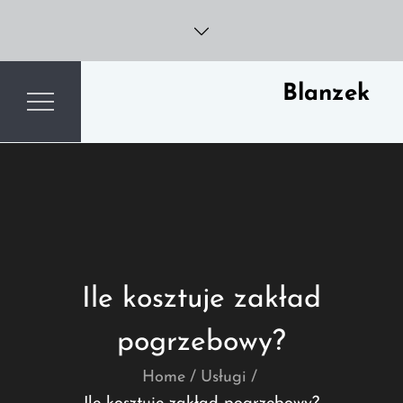
Skip
to
content
Blanzek
Ile kosztuje zakład
pogrzebowy?
Home
Usługi