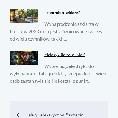
Ile zarabia szklarz?
Wynagrodzenie szklarza w
Polsce w 2023 roku jest zróżnicowane i zależy
od wielu czynników, takich…
Elektryk ile za punkt?
Wybierając elektryka do
wykonania instalacji elektrycznej w domu, wiele
osób zastanawia się, ile kosztuje punkt…
Nawigacja
Usługi elektryczne Szczecin