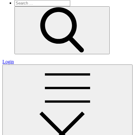
Search
for:
Search
Login