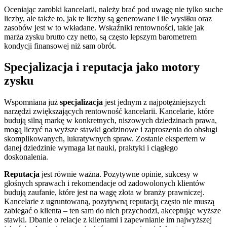
Oceniając zarobki kancelarii, należy brać pod uwagę nie tylko suche
liczby, ale także to, jak te liczby są generowane i ile wysiłku oraz
zasobów jest w to wkładane. Wskaźniki rentowności, takie jak
marża zysku brutto czy netto, są często lepszym barometrem
kondycji finansowej niż sam obrót.
Specjalizacja i reputacja jako motory
zysku
Wspomniana już
specjalizacja
jest jednym z najpotężniejszych
narzędzi zwiększających rentowność kancelarii. Kancelarie, które
budują silną markę w konkretnych, niszowych dziedzinach prawa,
mogą liczyć na wyższe stawki godzinowe i zaproszenia do obsługi
skomplikowanych, lukratywnych spraw. Zostanie ekspertem w
danej dziedzinie wymaga lat nauki, praktyki i ciągłego
doskonalenia.
Reputacja
jest równie ważna. Pozytywne opinie, sukcesy w
głośnych sprawach i rekomendacje od zadowolonych klientów
budują zaufanie, które jest na wagę złota w branży prawniczej.
Kancelarie z ugruntowaną, pozytywną reputacją często nie muszą
zabiegać o klienta – ten sam do nich przychodzi, akceptując wyższe
stawki. Dbanie o relacje z klientami i zapewnianie im najwyższej