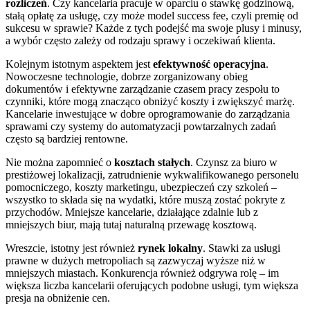
rozliczeń
. Czy kancelaria pracuje w oparciu o stawkę godzinową,
stałą opłatę za usługę, czy może model success fee, czyli premię od
sukcesu w sprawie? Każde z tych podejść ma swoje plusy i minusy,
a wybór często zależy od rodzaju sprawy i oczekiwań klienta.
Kolejnym istotnym aspektem jest
efektywność operacyjna
.
Nowoczesne technologie, dobrze zorganizowany obieg
dokumentów i efektywne zarządzanie czasem pracy zespołu to
czynniki, które mogą znacząco obniżyć koszty i zwiększyć marżę.
Kancelarie inwestujące w dobre oprogramowanie do zarządzania
sprawami czy systemy do automatyzacji powtarzalnych zadań
często są bardziej rentowne.
Nie można zapomnieć o
kosztach stałych
. Czynsz za biuro w
prestiżowej lokalizacji, zatrudnienie wykwalifikowanego personelu
pomocniczego, koszty marketingu, ubezpieczeń czy szkoleń –
wszystko to składa się na wydatki, które muszą zostać pokryte z
przychodów. Mniejsze kancelarie, działające zdalnie lub z
mniejszych biur, mają tutaj naturalną przewagę kosztową.
Wreszcie, istotny jest również
rynek lokalny
. Stawki za usługi
prawne w dużych metropoliach są zazwyczaj wyższe niż w
mniejszych miastach. Konkurencja również odgrywa rolę – im
większa liczba kancelarii oferujących podobne usługi, tym większa
presja na obniżenie cen.