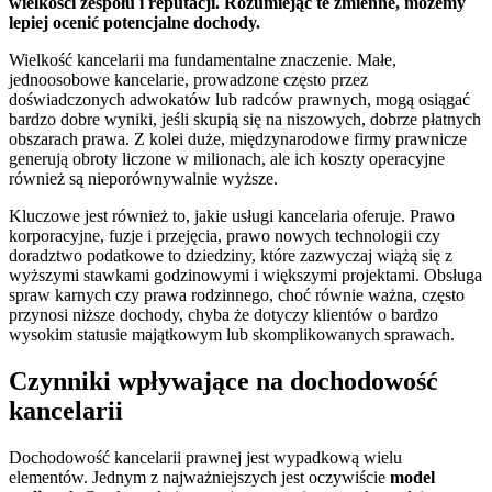
wielkości zespołu i reputacji. Rozumiejąc te zmienne, możemy
lepiej ocenić potencjalne dochody.
Wielkość kancelarii ma fundamentalne znaczenie. Małe,
jednoosobowe kancelarie, prowadzone często przez
doświadczonych adwokatów lub radców prawnych, mogą osiągać
bardzo dobre wyniki, jeśli skupią się na niszowych, dobrze płatnych
obszarach prawa. Z kolei duże, międzynarodowe firmy prawnicze
generują obroty liczone w milionach, ale ich koszty operacyjne
również są nieporównywalnie wyższe.
Kluczowe jest również to, jakie usługi kancelaria oferuje. Prawo
korporacyjne, fuzje i przejęcia, prawo nowych technologii czy
doradztwo podatkowe to dziedziny, które zazwyczaj wiążą się z
wyższymi stawkami godzinowymi i większymi projektami. Obsługa
spraw karnych czy prawa rodzinnego, choć równie ważna, często
przynosi niższe dochody, chyba że dotyczy klientów o bardzo
wysokim statusie majątkowym lub skomplikowanych sprawach.
Czynniki wpływające na dochodowość
kancelarii
Dochodowość kancelarii prawnej jest wypadkową wielu
elementów. Jednym z najważniejszych jest oczywiście
model