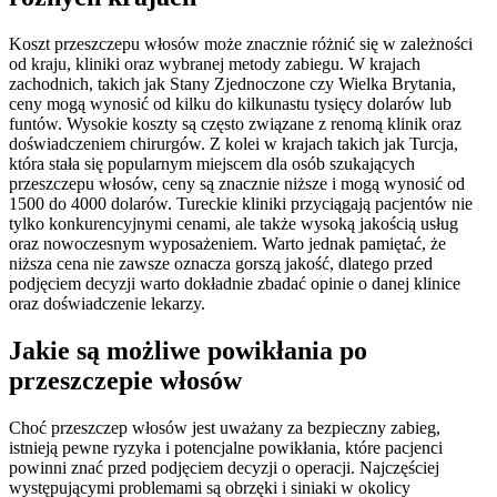
Koszt przeszczepu włosów może znacznie różnić się w zależności
od kraju, kliniki oraz wybranej metody zabiegu. W krajach
zachodnich, takich jak Stany Zjednoczone czy Wielka Brytania,
ceny mogą wynosić od kilku do kilkunastu tysięcy dolarów lub
funtów. Wysokie koszty są często związane z renomą klinik oraz
doświadczeniem chirurgów. Z kolei w krajach takich jak Turcja,
która stała się popularnym miejscem dla osób szukających
przeszczepu włosów, ceny są znacznie niższe i mogą wynosić od
1500 do 4000 dolarów. Tureckie kliniki przyciągają pacjentów nie
tylko konkurencyjnymi cenami, ale także wysoką jakością usług
oraz nowoczesnym wyposażeniem. Warto jednak pamiętać, że
niższa cena nie zawsze oznacza gorszą jakość, dlatego przed
podjęciem decyzji warto dokładnie zbadać opinie o danej klinice
oraz doświadczenie lekarzy.
Jakie są możliwe powikłania po
przeszczepie włosów
Choć przeszczep włosów jest uważany za bezpieczny zabieg,
istnieją pewne ryzyka i potencjalne powikłania, które pacjenci
powinni znać przed podjęciem decyzji o operacji. Najczęściej
występującymi problemami są obrzęki i siniaki w okolicy