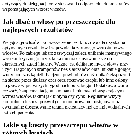
dotyczących pielęgnacji oraz stosowania odpowiednich preparatów
wspomagających wzrost włosów.
Jak dbać o włosy po przeszczepie dla
najlepszych rezultatów
Pielęgnacja włosów po przeszczepie jest kluczowa dla uzyskania
optymalnych rezultatów i zapewnienia zdrowego wzrostu nowych
włosów. Po zabiegu lekarz zazwyczaj zaleca unikanie intensywnego
wysiłku fizycznego przez kilka dni oraz stosowanie się do
określonych zasad higieny. Ważne jest delikatne mycie głowy przy
użyciu łagodnych szamponów bez siarczanów oraz unikanie gorącej
wody podczas kąpieli. Pacjenci powinni również unikać ekspozycji
na słońce przez dłuższy czas oraz stosować czapki lub inne osłony
na głowę w pierwszych tygodniach po zabiegu. Dodatkowo warto
rozważyć suplementację witaminami i minerałami wspierającymi
wzrost włosów, takimi jak biotyna czy cynk. Regularne wizyty
kontrolne u lekarza pozwolą na monitorowanie postępów oraz
ewentualne dostosowanie terapii pielęgnacyjnej do indywidualnych
potrzeb pacjenta.
Jakie są koszty przeszczepu włosów w
różnych krajach