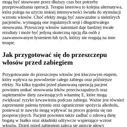
mogą być stosowane przez dłuższy czas bez potrzeby
przeprowadzania operacji. Terapia laserowa to kolejna alternatywa,
która polega na użyciu niskiej intensywności światła do stymulacji
wzrostu włosów. Choć efekty mogą być zauważalne u niektórych
pacjentów, wymagają one regularnych sesji i długotrwałego
stosowania. Przeszczep włosów natomiast daje bardziej trwałe
rezultaty i może być jedyną skuteczną opcją dla osób z
zaawansowanym łysieniem lub tych, którzy nie reagują na inne
terapie.
Jak przygotować się do przeszczepu
włosów przed zabiegiem
Przygotowanie do przeszczepu włosów jest kluczowym etapem,
który wpływa na powodzenie całego zabiegu oraz późniejsze
efekty. Na kilka tygodni przed planowaną operacją pacjent
powinien unikać stosowania leków przeciwzapalnych oraz
suplementów diety zawierających witaminę E, które mogą
zwiększać ryzyko krwawienia podczas zabiegu. Ważne jest również
zaprzestanie palenia tytoniu oraz ograniczenie spożycia alkoholu,
ponieważ te nawyki mogą wpływać na proces gojenia się ran
pooperacyjnych. Pacjent powinien także zadbać o zdrową dietę
bogatą w białko oraz składniki odżywcze wspierające wzrost
włosów. Dzień przed zabiegiem zaleca się umycie głowy