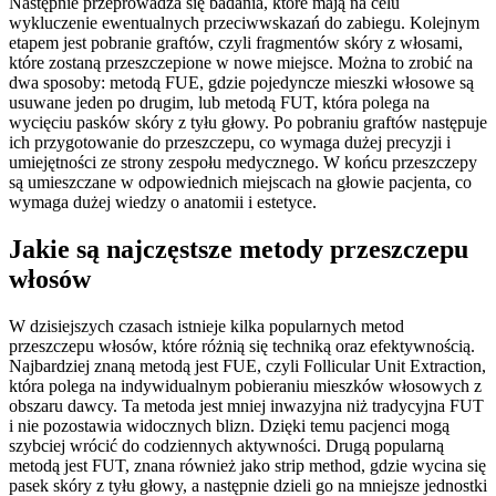
Następnie przeprowadza się badania, które mają na celu
wykluczenie ewentualnych przeciwwskazań do zabiegu. Kolejnym
etapem jest pobranie graftów, czyli fragmentów skóry z włosami,
które zostaną przeszczepione w nowe miejsce. Można to zrobić na
dwa sposoby: metodą FUE, gdzie pojedyncze mieszki włosowe są
usuwane jeden po drugim, lub metodą FUT, która polega na
wycięciu pasków skóry z tyłu głowy. Po pobraniu graftów następuje
ich przygotowanie do przeszczepu, co wymaga dużej precyzji i
umiejętności ze strony zespołu medycznego. W końcu przeszczepy
są umieszczane w odpowiednich miejscach na głowie pacjenta, co
wymaga dużej wiedzy o anatomii i estetyce.
Jakie są najczęstsze metody przeszczepu
włosów
W dzisiejszych czasach istnieje kilka popularnych metod
przeszczepu włosów, które różnią się techniką oraz efektywnością.
Najbardziej znaną metodą jest FUE, czyli Follicular Unit Extraction,
która polega na indywidualnym pobieraniu mieszków włosowych z
obszaru dawcy. Ta metoda jest mniej inwazyjna niż tradycyjna FUT
i nie pozostawia widocznych blizn. Dzięki temu pacjenci mogą
szybciej wrócić do codziennych aktywności. Drugą popularną
metodą jest FUT, znana również jako strip method, gdzie wycina się
pasek skóry z tyłu głowy, a następnie dzieli go na mniejsze jednostki