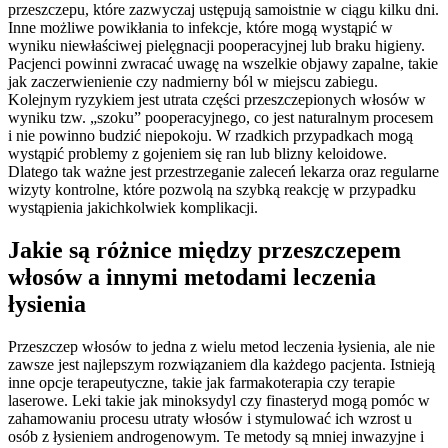
przeszczepu, które zazwyczaj ustępują samoistnie w ciągu kilku dni.
Inne możliwe powikłania to infekcje, które mogą wystąpić w
wyniku niewłaściwej pielęgnacji pooperacyjnej lub braku higieny.
Pacjenci powinni zwracać uwagę na wszelkie objawy zapalne, takie
jak zaczerwienienie czy nadmierny ból w miejscu zabiegu.
Kolejnym ryzykiem jest utrata części przeszczepionych włosów w
wyniku tzw. „szoku” pooperacyjnego, co jest naturalnym procesem
i nie powinno budzić niepokoju. W rzadkich przypadkach mogą
wystąpić problemy z gojeniem się ran lub blizny keloidowe.
Dlatego tak ważne jest przestrzeganie zaleceń lekarza oraz regularne
wizyty kontrolne, które pozwolą na szybką reakcję w przypadku
wystąpienia jakichkolwiek komplikacji.
Jakie są różnice między przeszczepem
włosów a innymi metodami leczenia
łysienia
Przeszczep włosów to jedna z wielu metod leczenia łysienia, ale nie
zawsze jest najlepszym rozwiązaniem dla każdego pacjenta. Istnieją
inne opcje terapeutyczne, takie jak farmakoterapia czy terapie
laserowe. Leki takie jak minoksydyl czy finasteryd mogą pomóc w
zahamowaniu procesu utraty włosów i stymulować ich wzrost u
osób z łysieniem androgenowym. Te metody są mniej inwazyjne i