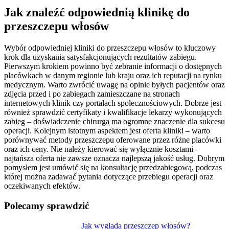
Jak znaleźć odpowiednią klinikę do
przeszczepu włosów
Wybór odpowiedniej kliniki do przeszczepu włosów to kluczowy
krok dla uzyskania satysfakcjonujących rezultatów zabiegu.
Pierwszym krokiem powinno być zebranie informacji o dostępnych
placówkach w danym regionie lub kraju oraz ich reputacji na rynku
medycznym. Warto zwrócić uwagę na opinie byłych pacjentów oraz
zdjęcia przed i po zabiegach zamieszczane na stronach
internetowych klinik czy portalach społecznościowych. Dobrze jest
również sprawdzić certyfikaty i kwalifikacje lekarzy wykonujących
zabieg – doświadczenie chirurga ma ogromne znaczenie dla sukcesu
operacji. Kolejnym istotnym aspektem jest oferta kliniki – warto
porównywać metody przeszczepu oferowane przez różne placówki
oraz ich ceny. Nie należy kierować się wyłącznie kosztami –
najtańsza oferta nie zawsze oznacza najlepszą jakość usług. Dobrym
pomysłem jest umówić się na konsultację przedzabiegową, podczas
której można zadawać pytania dotyczące przebiegu operacji oraz
oczekiwanych efektów.
Polecamy sprawdzić
Nawigacja
Jak wygląda przeszczep włosów?