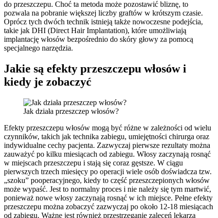
do przeszczepu. Choć ta metoda może pozostawić bliznę, to
pozwala na pobranie większej liczby graftów w krótszym czasie.
Oprócz tych dwóch technik istnieją także nowoczesne podejścia,
takie jak DHI (Direct Hair Implantation), które umożliwiają
implantację włosów bezpośrednio do skóry głowy za pomocą
specjalnego narzędzia.
Jakie są efekty przeszczepu włosów i
kiedy je zobaczyć
Jak działa przeszczep włosów?
Efekty przeszczepu włosów mogą być różne w zależności od wielu
czynników, takich jak technika zabiegu, umiejętności chirurga oraz
indywidualne cechy pacjenta. Zazwyczaj pierwsze rezultaty można
zauważyć po kilku miesiącach od zabiegu. Włosy zaczynają rosnąć
w miejscach przeszczepu i stają się coraz gęstsze. W ciągu
pierwszych trzech miesięcy po operacji wiele osób doświadcza tzw.
„szoku” pooperacyjnego, kiedy to część przeszczepionych włosów
może wypaść. Jest to normalny proces i nie należy się tym martwić,
ponieważ nowe włosy zaczynają rosnąć w ich miejsce. Pełne efekty
przeszczepu można zobaczyć zazwyczaj po około 12-18 miesiącach
od zabiegu. Ważne jest również przestrzeganie zaleceń lekarza