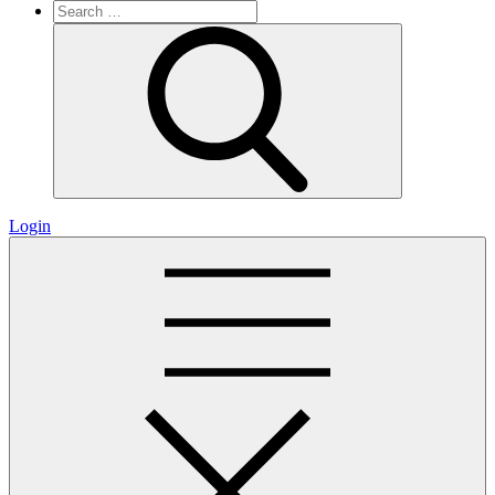
Search
for:
Search
Login