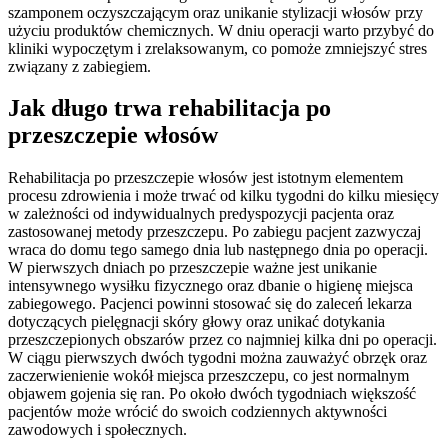
szamponem oczyszczającym oraz unikanie stylizacji włosów przy
użyciu produktów chemicznych. W dniu operacji warto przybyć do
kliniki wypoczętym i zrelaksowanym, co pomoże zmniejszyć stres
związany z zabiegiem.
Jak długo trwa rehabilitacja po
przeszczepie włosów
Rehabilitacja po przeszczepie włosów jest istotnym elementem
procesu zdrowienia i może trwać od kilku tygodni do kilku miesięcy
w zależności od indywidualnych predyspozycji pacjenta oraz
zastosowanej metody przeszczepu. Po zabiegu pacjent zazwyczaj
wraca do domu tego samego dnia lub następnego dnia po operacji.
W pierwszych dniach po przeszczepie ważne jest unikanie
intensywnego wysiłku fizycznego oraz dbanie o higienę miejsca
zabiegowego. Pacjenci powinni stosować się do zaleceń lekarza
dotyczących pielęgnacji skóry głowy oraz unikać dotykania
przeszczepionych obszarów przez co najmniej kilka dni po operacji.
W ciągu pierwszych dwóch tygodni można zauważyć obrzęk oraz
zaczerwienienie wokół miejsca przeszczepu, co jest normalnym
objawem gojenia się ran. Po około dwóch tygodniach większość
pacjentów może wrócić do swoich codziennych aktywności
zawodowych i społecznych.