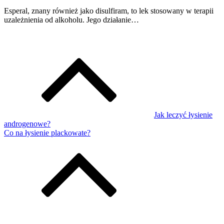
Esperal, znany również jako disulfiram, to lek stosowany w terapii
uzależnienia od alkoholu. Jego działanie…
Jak leczyć łysienie
androgenowe?
Co na łysienie plackowate?