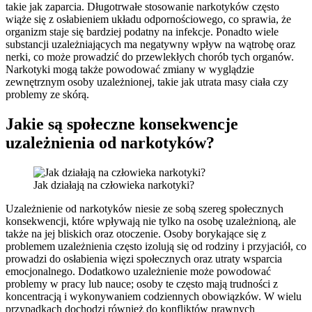
takie jak zaparcia. Długotrwałe stosowanie narkotyków często
wiąże się z osłabieniem układu odpornościowego, co sprawia, że
organizm staje się bardziej podatny na infekcje. Ponadto wiele
substancji uzależniających ma negatywny wpływ na wątrobę oraz
nerki, co może prowadzić do przewlekłych chorób tych organów.
Narkotyki mogą także powodować zmiany w wyglądzie
zewnętrznym osoby uzależnionej, takie jak utrata masy ciała czy
problemy ze skórą.
Jakie są społeczne konsekwencje
uzależnienia od narkotyków?
Jak działają na człowieka narkotyki?
Uzależnienie od narkotyków niesie ze sobą szereg społecznych
konsekwencji, które wpływają nie tylko na osobę uzależnioną, ale
także na jej bliskich oraz otoczenie. Osoby borykające się z
problemem uzależnienia często izolują się od rodziny i przyjaciół, co
prowadzi do osłabienia więzi społecznych oraz utraty wsparcia
emocjonalnego. Dodatkowo uzależnienie może powodować
problemy w pracy lub nauce; osoby te często mają trudności z
koncentracją i wykonywaniem codziennych obowiązków. W wielu
przypadkach dochodzi również do konfliktów prawnych