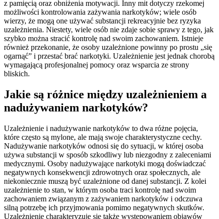
z pamięcią oraz obniżenia motywacji. Inny mit dotyczy rzekomej
możliwości kontrolowania zażywania narkotyków; wiele osób
wierzy, że mogą one używać substancji rekreacyjnie bez ryzyka
uzależnienia. Niestety, wiele osób nie zdaje sobie sprawy z tego, jak
szybko można stracić kontrolę nad swoim zachowaniem. Istnieje
również przekonanie, że osoby uzależnione powinny po prostu „się
ogarnąć” i przestać brać narkotyki. Uzależnienie jest jednak chorobą
wymagającą profesjonalnej pomocy oraz wsparcia ze strony
bliskich.
Jakie są różnice między uzależnieniem a
nadużywaniem narkotyków?
Uzależnienie i nadużywanie narkotyków to dwa różne pojęcia,
które często są mylone, ale mają swoje charakterystyczne cechy.
Nadużywanie narkotyków odnosi się do sytuacji, w której osoba
używa substancji w sposób szkodliwy lub niezgodny z zaleceniami
medycznymi. Osoby nadużywające narkotyki mogą doświadczać
negatywnych konsekwencji zdrowotnych oraz społecznych, ale
niekoniecznie muszą być uzależnione od danej substancji. Z kolei
uzależnienie to stan, w którym osoba traci kontrolę nad swoim
zachowaniem związanym z zażywaniem narkotyków i odczuwa
silną potrzebę ich przyjmowania pomimo negatywnych skutków.
Uzależnienie charakteryzuje się także występowaniem objawów