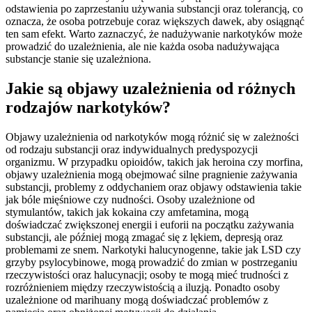
odstawienia po zaprzestaniu używania substancji oraz tolerancją, co
oznacza, że osoba potrzebuje coraz większych dawek, aby osiągnąć
ten sam efekt. Warto zaznaczyć, że nadużywanie narkotyków może
prowadzić do uzależnienia, ale nie każda osoba nadużywająca
substancje stanie się uzależniona.
Jakie są objawy uzależnienia od różnych
rodzajów narkotyków?
Objawy uzależnienia od narkotyków mogą różnić się w zależności
od rodzaju substancji oraz indywidualnych predyspozycji
organizmu. W przypadku opioidów, takich jak heroina czy morfina,
objawy uzależnienia mogą obejmować silne pragnienie zażywania
substancji, problemy z oddychaniem oraz objawy odstawienia takie
jak bóle mięśniowe czy nudności. Osoby uzależnione od
stymulantów, takich jak kokaina czy amfetamina, mogą
doświadczać zwiększonej energii i euforii na początku zażywania
substancji, ale później mogą zmagać się z lękiem, depresją oraz
problemami ze snem. Narkotyki halucynogenne, takie jak LSD czy
grzyby psylocybinowe, mogą prowadzić do zmian w postrzeganiu
rzeczywistości oraz halucynacji; osoby te mogą mieć trudności z
rozróżnieniem między rzeczywistością a iluzją. Ponadto osoby
uzależnione od marihuany mogą doświadczać problemów z