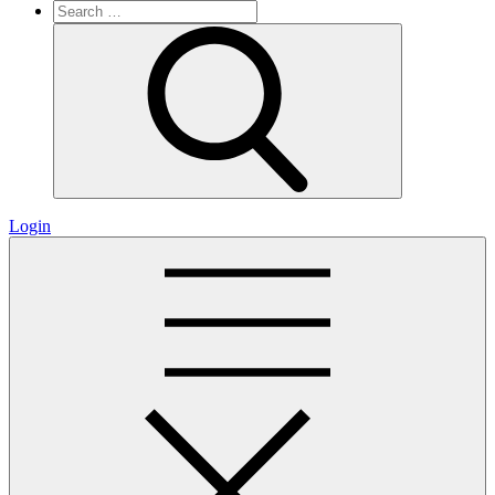
Search
for:
Search
Login