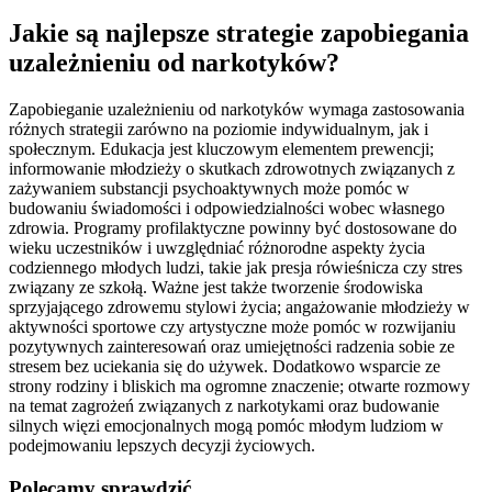
Jakie są najlepsze strategie zapobiegania
uzależnieniu od narkotyków?
Zapobieganie uzależnieniu od narkotyków wymaga zastosowania
różnych strategii zarówno na poziomie indywidualnym, jak i
społecznym. Edukacja jest kluczowym elementem prewencji;
informowanie młodzieży o skutkach zdrowotnych związanych z
zażywaniem substancji psychoaktywnych może pomóc w
budowaniu świadomości i odpowiedzialności wobec własnego
zdrowia. Programy profilaktyczne powinny być dostosowane do
wieku uczestników i uwzględniać różnorodne aspekty życia
codziennego młodych ludzi, takie jak presja rówieśnicza czy stres
związany ze szkołą. Ważne jest także tworzenie środowiska
sprzyjającego zdrowemu stylowi życia; angażowanie młodzieży w
aktywności sportowe czy artystyczne może pomóc w rozwijaniu
pozytywnych zainteresowań oraz umiejętności radzenia sobie ze
stresem bez uciekania się do używek. Dodatkowo wsparcie ze
strony rodziny i bliskich ma ogromne znaczenie; otwarte rozmowy
na temat zagrożeń związanych z narkotykami oraz budowanie
silnych więzi emocjonalnych mogą pomóc młodym ludziom w
podejmowaniu lepszych decyzji życiowych.
Polecamy sprawdzić