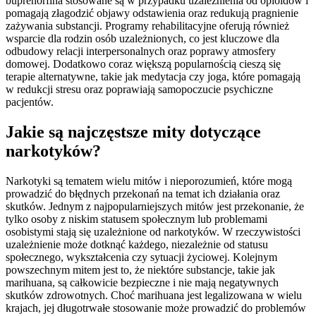
buprenorfina stosowane są w przypadku uzależnienia od opioidów i
pomagają złagodzić objawy odstawienia oraz redukują pragnienie
zażywania substancji. Programy rehabilitacyjne oferują również
wsparcie dla rodzin osób uzależnionych, co jest kluczowe dla
odbudowy relacji interpersonalnych oraz poprawy atmosfery
domowej. Dodatkowo coraz większą popularnością cieszą się
terapie alternatywne, takie jak medytacja czy joga, które pomagają
w redukcji stresu oraz poprawiają samopoczucie psychiczne
pacjentów.
Jakie są najczęstsze mity dotyczące
narkotyków?
Narkotyki są tematem wielu mitów i nieporozumień, które mogą
prowadzić do błędnych przekonań na temat ich działania oraz
skutków. Jednym z najpopularniejszych mitów jest przekonanie, że
tylko osoby z niskim statusem społecznym lub problemami
osobistymi stają się uzależnione od narkotyków. W rzeczywistości
uzależnienie może dotknąć każdego, niezależnie od statusu
społecznego, wykształcenia czy sytuacji życiowej. Kolejnym
powszechnym mitem jest to, że niektóre substancje, takie jak
marihuana, są całkowicie bezpieczne i nie mają negatywnych
skutków zdrowotnych. Choć marihuana jest legalizowana w wielu
krajach, jej długotrwałe stosowanie może prowadzić do problemów