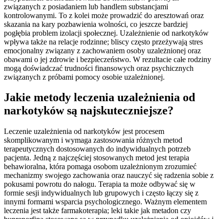
związanych z posiadaniem lub handlem substancjami
kontrolowanymi. To z kolei może prowadzić do aresztowań oraz
skazania na kary pozbawienia wolności, co jeszcze bardziej
pogłębia problem izolacji społecznej. Uzależnienie od narkotyków
wpływa także na relacje rodzinne; bliscy często przeżywają stres
emocjonalny związany z zachowaniem osoby uzależnionej oraz
obawami o jej zdrowie i bezpieczeństwo. W rezultacie całe rodziny
mogą doświadczać trudności finansowych oraz psychicznych
związanych z próbami pomocy osobie uzależnionej.
Jakie metody leczenia uzależnienia od
narkotyków są najskuteczniejsze?
Leczenie uzależnienia od narkotyków jest procesem
skomplikowanym i wymaga zastosowania różnych metod
terapeutycznych dostosowanych do indywidualnych potrzeb
pacjenta. Jedną z najczęściej stosowanych metod jest terapia
behawioralna, która pomaga osobom uzależnionym zrozumieć
mechanizmy swojego zachowania oraz nauczyć się radzenia sobie z
pokusami powrotu do nałogu. Terapia ta może odbywać się w
formie sesji indywidualnych lub grupowych i często łączy się z
innymi formami wsparcia psychologicznego. Ważnym elementem
leczenia jest także farmakoterapia; leki takie jak metadon czy