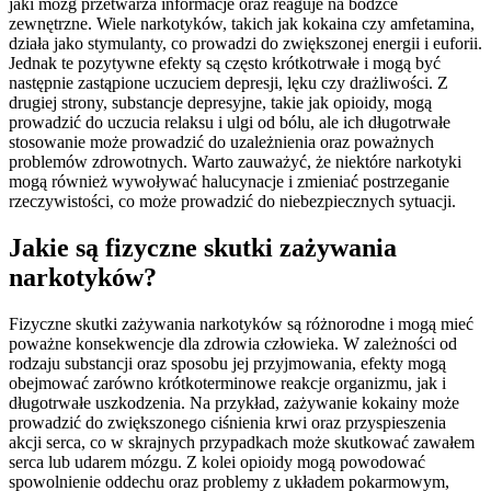
jaki mózg przetwarza informacje oraz reaguje na bodźce
zewnętrzne. Wiele narkotyków, takich jak kokaina czy amfetamina,
działa jako stymulanty, co prowadzi do zwiększonej energii i euforii.
Jednak te pozytywne efekty są często krótkotrwałe i mogą być
następnie zastąpione uczuciem depresji, lęku czy drażliwości. Z
drugiej strony, substancje depresyjne, takie jak opioidy, mogą
prowadzić do uczucia relaksu i ulgi od bólu, ale ich długotrwałe
stosowanie może prowadzić do uzależnienia oraz poważnych
problemów zdrowotnych. Warto zauważyć, że niektóre narkotyki
mogą również wywoływać halucynacje i zmieniać postrzeganie
rzeczywistości, co może prowadzić do niebezpiecznych sytuacji.
Jakie są fizyczne skutki zażywania
narkotyków?
Fizyczne skutki zażywania narkotyków są różnorodne i mogą mieć
poważne konsekwencje dla zdrowia człowieka. W zależności od
rodzaju substancji oraz sposobu jej przyjmowania, efekty mogą
obejmować zarówno krótkoterminowe reakcje organizmu, jak i
długotrwałe uszkodzenia. Na przykład, zażywanie kokainy może
prowadzić do zwiększonego ciśnienia krwi oraz przyspieszenia
akcji serca, co w skrajnych przypadkach może skutkować zawałem
serca lub udarem mózgu. Z kolei opioidy mogą powodować
spowolnienie oddechu oraz problemy z układem pokarmowym,