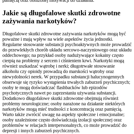
pamięcią oraz obniżonej motywacji do działania.
Jakie są długofalowe skutki zdrowotne
zażywania narkotyków?
Długofalowe skutki zdrowotne zażywania narkotyków mogą być
poważne i mają wpływ na wiele aspektów życia jednostki.
Regularne stosowanie substancji psychoaktywnych może prowadzić
do przewlekłych chorób układu sercowo-naczyniowego oraz układu
oddechowego; na przykład osoby nadużywające kokainy często
cierpią na problemy z sercem i ciśnieniem krwi. Narkotyki mogą
również uszkadzać wątrobę i nerki; długotrwałe stosowanie
alkoholu czy opioidy prowadzą do marskości wątroby oraz
niewydolności nerek. W przypadku substancji halucynogennych
obserwuje się ryzyko wystąpienia trwałych zaburzeń psychicznych;
osoby te mogą doświadczać flashbacków lub epizodów
psychotycznych nawet po zaprzestaniu używania substancji.
Dodatkowo długofalowe skutki zdrowotne obejmują również
problemy neurologiczne; osoby narażone na działanie niektórych
narkotyków mogą mieć trudności z koncentracją oraz pamięcią.
Warto także zwrócić uwagę na aspekty społeczne i emocjonalne;
osoby uzależnione często doświadczają izolacji społecznej oraz
problemów w relacjach interpersonalnych, co może prowadzić do
depresji i innych zaburzeń psychicznych.