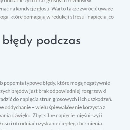
aby unikać krzyku oraz głośnych rozmów w
nąć na kondycję głosu. Warto także zwrócić uwagę
joga, które pomagają w redukcji stresu i napięcia, co
e błędy podczas
ób popełnia typowe błędy, które mogą negatywnie
szych błędów jest brak odpowiedniej rozgrzewki
dzić do napięcia strun głosowych i ich uszkodzeń.
 oddychanie – wielu śpiewaków nie korzysta z
ania dźwięku. Zbyt silne napięcie mięśni szyi i
osu i utrudniać uzyskanie ciepłego brzmienia.