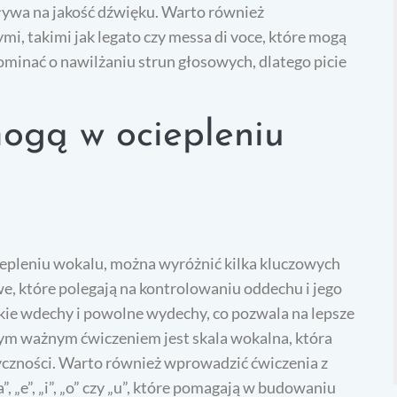
ływa na jakość dźwięku. Warto również
, takimi jak legato czy messa di voce, które mogą
ominać o nawilżaniu strun głosowych, dlatego picie
mogą w ociepleniu
epleniu wokalu, można wyróżnić kilka kluczowych
e, które polegają na kontrolowaniu oddechu i jego
ie wdechy i powolne wydechy, co pozwala na lepsze
ym ważnym ćwiczeniem jest skala wokalna, która
yczności. Warto również wprowadzić ćwiczenia z
 „e”, „i”, „o” czy „u”, które pomagają w budowaniu