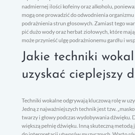
nadmiernej ilości kofeiny oraz alkoholu, poniewa
mogą one prowadzić do odwodnienia organizmu 
podrażnienia strun głosowych. Zamiast tego wa
pić dużo wody oraz herbat ziołowych, które maj
może przynieść ulgę podrażnionemu gardłu i wsp
Jakie techniki wok
uzyskać cieplejszy 
Techniki wokalne odgrywają kluczową rolę w uzy
Jedną z najważniejszych technik jest tzw. „masko
twarzy i głowy podczas wydobywania dźwięku. D
większą pełnię dźwięku. Inną skuteczną metodą je
do interpretacji utworów muzycznych. Warto rów