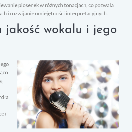
piewanie piosenek w różnych tonacjach, co pozwala
h i rozwijanie umiejętności interpretacyjnych.
 jakość wokalu i jego
jego
ząco
ną
rdła
e i