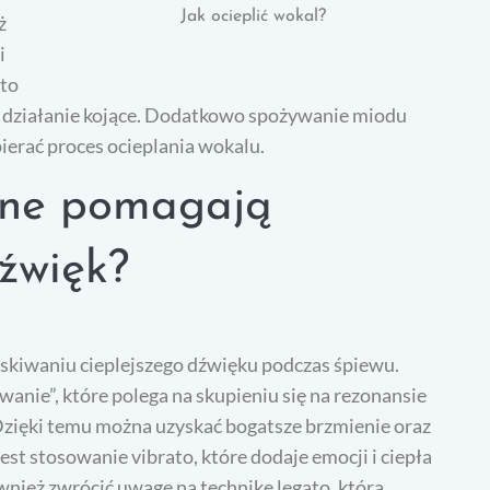
Jak ocieplić wokal?
ż
i
rto
ą działanie kojące. Dodatkowo spożywanie miodu
ierać proces ocieplania wokalu.
alne pomagają
dźwięk?
skiwaniu cieplejszego dźwięku podczas śpiewu.
wanie”, które polega na skupieniu się na rezonansie
zięki temu można uzyskać bogatsze brzmienie oraz
st stosowanie vibrato, które dodaje emocji i ciepła
nież zwrócić uwagę na technikę legato, która