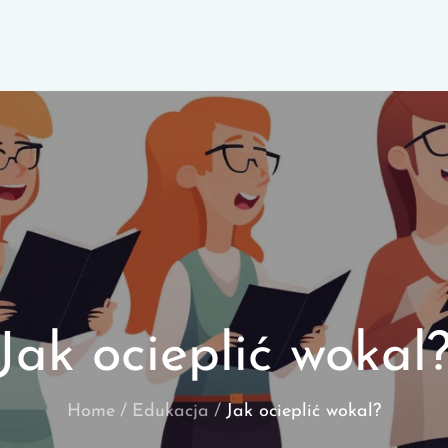
Jak ocieplić wokal
Home
Edukacja
Jak ocieplić wokal?