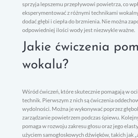
sprzyja lepszemu przepływowi powietrza, co wp
eksperymentować z różnymi technikami wokalnymi
dodać głębi i ciepła do brzmienia. Nie można zap
odpowiedniej ilości wody jest niezwykle ważne.
Jakie ćwiczenia po
wokalu?
Wśród ćwiczeń, które skutecznie pomagają w oci
technik. Pierwszym z nich są ćwiczenia oddechow
wydolności. Można je wykonywać poprzez głębok
zarządzanie powietrzem podczas śpiewu. Kolejn
pomaga w rozwoju zakresu głosu oraz jego elast
użyciem samogłoskowych dźwięków, takich jak „a”,