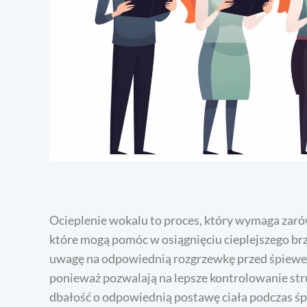
Ocieplenie wokalu to proces, który wymaga zarówn
które mogą pomóc w osiągnięciu cieplejszego br
uwagę na odpowiednią rozgrzewkę przed śpiewe
ponieważ pozwalają na lepsze kontrolowanie st
dbałość o odpowiednią postawę ciała podczas ś