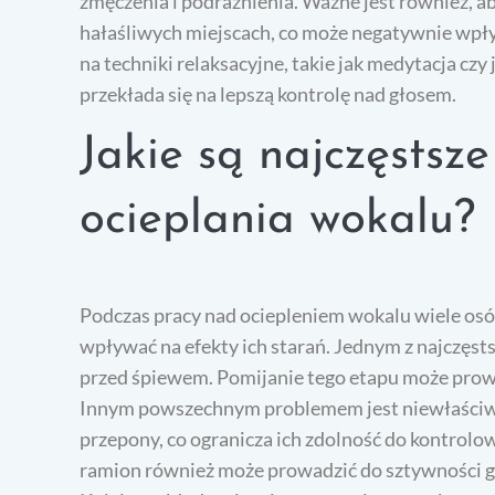
zmęczenia i podrażnienia. Ważne jest również, 
hałaśliwych miejscach, co może negatywnie wpły
na techniki relaksacyjne, takie jak medytacja czy 
przekłada się na lepszą kontrolę nad głosem.
Jakie są najczęstsz
ocieplania wokalu?
Podczas pracy nad ociepleniem wokalu wiele os
wpływać na efekty ich starań. Jednym z najczęst
przed śpiewem. Pomijanie tego etapu może prowa
Innym powszechnym problemem jest niewłaściwe
przepony, co ogranicza ich zdolność do kontrolow
ramion również może prowadzić do sztywności gł