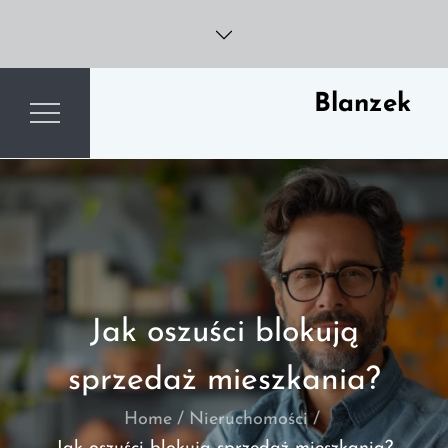
Skip
to
content
Blanzek
Jak oszuści blokują
sprzedaż mieszkania?
Home
Nieruchomości