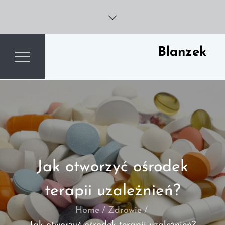
Skip
to
content
Blanzek
Jak otworzyć ośrodek
terapii uzależnień?
Home
Zdrowie