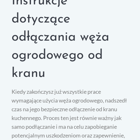
Instrukcje
dotyczące
odłączania węża
ogrodowego od
kranu
Kiedy zakończysz już wszystkie prace
wymagające użycia węża ogrodowego, nadszedł
czas na jego bezpieczne odłączenie od kranu
kuchennego. Proces ten jest równie ważny jak
samo podłączanie i ma na celu zapobieganie
potencjalnym uszkodzeniom oraz zapewnienie,