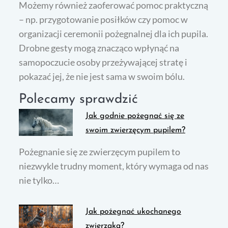
Możemy również zaoferować pomoc praktyczną
– np. przygotowanie posiłków czy pomoc w
organizacji ceremonii pożegnalnej dla ich pupila.
Drobne gesty mogą znacząco wpłynąć na
samopoczucie osoby przeżywającej stratę i
pokazać jej, że nie jest sama w swoim bólu.
Polecamy sprawdzić
Jak godnie pożegnać się ze
swoim zwierzęcym pupilem?
Pożegnanie się ze zwierzęcym pupilem to
niezwykle trudny moment, który wymaga od nas
nie tylko…
Jak pożegnać ukochanego
zwierzaka?