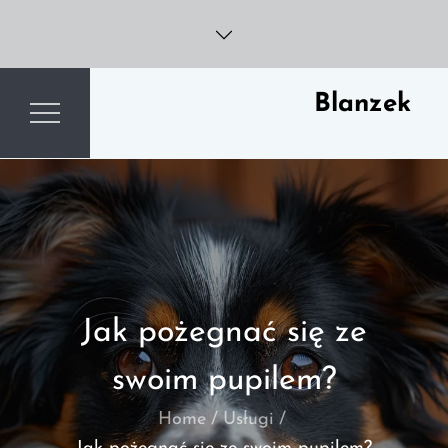
Skip
to
content
Blanzek
Jak pożegnać się ze
swoim pupilem?
Home
Usługi