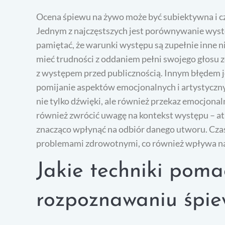
Ocena śpiewu na żywo może być subiektywna i c
Jednym z najczęstszych jest porównywanie wyst
pamiętać, że warunki występu są zupełnie inne n
mieć trudności z oddaniem pełni swojego głosu 
z występem przed publicznością. Innym błędem je
pomijanie aspektów emocjonalnych i artystyczn
nie tylko dźwięki, ale również przekaz emocjonal
również zwrócić uwagę na kontekst występu – at
znacząco wpłynąć na odbiór danego utworu. Czasa
problemami zdrowotnymi, co również wpływa na
Jakie techniki pom
rozpoznawaniu śpie