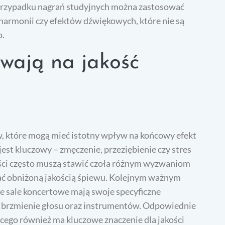
przypadku nagrań studyjnych można zastosować
 harmonii czy efektów dźwiękowych, które nie są
o.
wają na jakość
w, które mogą mieć istotny wpływ na końcowy efekt
est kluczowy – zmęczenie, przeziębienie czy stres
ści często muszą stawić czoła różnym wyzwaniom
ć obniżoną jakością śpiewu. Kolejnym ważnym
e sale koncertowe mają swoje specyficzne
 brzmienie głosu oraz instrumentów. Odpowiednie
cego również ma kluczowe znaczenie dla jakości