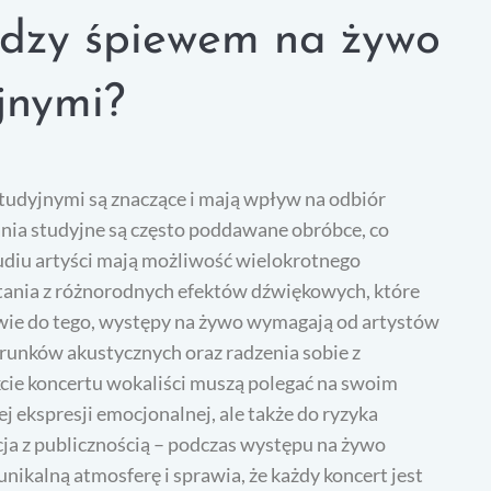
iędzy śpiewem na żywo
jnymi?
tudyjnymi są znaczące i mają wpływ na odbiór
ania studyjne są często poddawane obróbce, co
udiu artyści mają możliwość wielokrotnego
tania z różnorodnych efektów dźwiękowych, które
twie do tego, występy na żywo wymagają od artystów
runków akustycznych oraz radzenia sobie z
ie koncertu wokaliści muszą polegać na swoim
j ekspresji emocjonalnej, ale także do ryzyka
cja z publicznością – podczas występu na żywo
unikalną atmosferę i sprawia, że każdy koncert jest