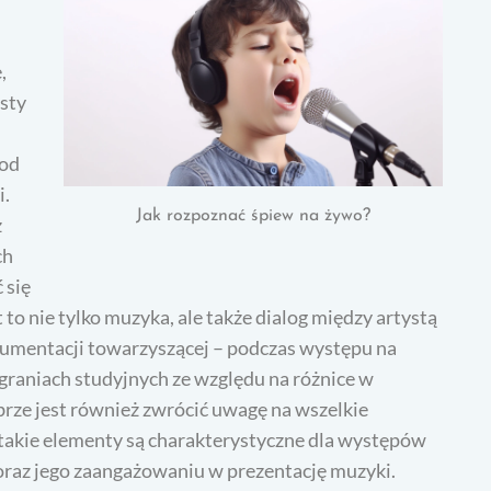
,
sty
 od
i.
Jak rozpoznać śpiew na żywo?
ż
ch
 się
 to nie tylko muzyka, ale także dialog między artystą
strumentacji towarzyszącej – podczas występu na
graniach studyjnych ze względu na różnice w
brze jest również zwrócić uwagę na wszelkie
takie elementy są charakterystyczne dla występów
 oraz jego zaangażowaniu w prezentację muzyki.