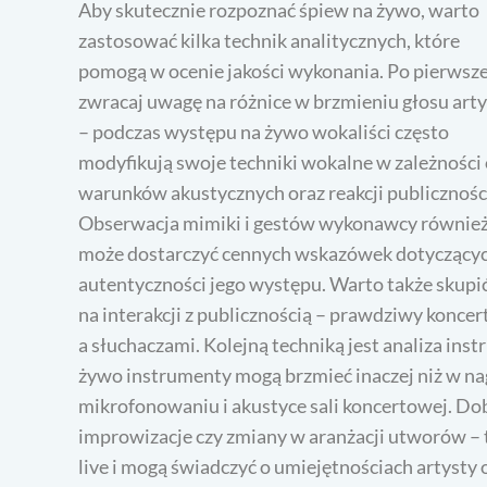
Aby skutecznie rozpoznać śpiew na żywo, warto
zastosować kilka technik analitycznych, które
pomogą w ocenie jakości wykonania. Po pierwsze
zwracaj uwagę na różnice w brzmieniu głosu arty
– podczas występu na żywo wokaliści często
modyfikują swoje techniki wokalne w zależności
warunków akustycznych oraz reakcji publicznośc
Obserwacja mimiki i gestów wykonawcy równie
może dostarczyć cennych wskazówek dotyczący
autentyczności jego występu. Warto także skupić
na interakcji z publicznością – prawdziwy koncert
a słuchaczami. Kolejną techniką jest analiza in
żywo instrumenty mogą brzmieć inaczej niż w na
mikrofonowaniu i akustyce sali koncertowej. Do
improwizacje czy zmiany w aranżacji utworów – 
live i mogą świadczyć o umiejętnościach artysty