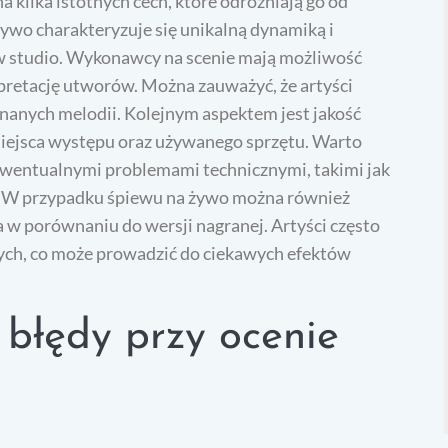
ilka istotnych cech, które odróżniają go od
ywo charakteryzuje się unikalną dynamiką i
 w studio. Wykonawcy na scenie mają możliwość
erpretację utworów. Można zauważyć, że artyści
znanych melodii. Kolejnym aspektem jest jakość
miejsca występu oraz używanego sprzętu. Warto
z ewentualnymi problemami technicznymi, takimi jak
a. W przypadku śpiewu na żywo można również
a w porównaniu do wersji nagranej. Artyści często
ych, co może prowadzić do ciekawych efektów
e błędy przy ocenie