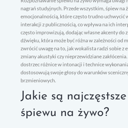
Rozpoznawanie śpiewu na żywo wymaga uwagi na k
nagrań studyjnych. Przede wszystkim, śpiew na ż
emocjonalnością, które często trudno uchwycić
interakcji z publicznością, co wpływa na ich int
często improwizują, dodając własne akcenty do 
dźwięku, która może być różna w zależności od 
zwrócić uwagę na to, jak wokalista radzi sobie 
zmiany akustyki czy nieprzewidziane zakłóceni
dostrzec różnice w intonacji i technice wykonani
dostosowują swoje głosy do warunków sceniczn
brzmieniowych.
Jakie są najczęstsz
śpiewu na żywo?