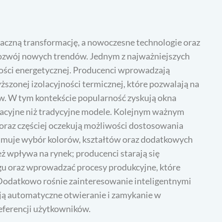
naczną transformację, a nowoczesne technologie oraz
rozwój nowych trendów. Jednym z najważniejszych
ości energetycznej. Producenci wprowadzają
ższonej izolacyjności termicznej, które pozwalają na
. W tym kontekście popularność zyskują okna
olacyjne niż tradycyjne modele. Kolejnym ważnym
coraz częściej oczekują możliwości dostosowania
ejmuje wybór kolorów, kształtów oraz dodatkowych
ż wpływa na rynek; producenci starają się
gu oraz wprowadzać procesy produkcyjne, które
Dodatkowo rośnie zainteresowanie inteligentnymi
ją automatyczne otwieranie i zamykanie w
eferencji użytkowników.