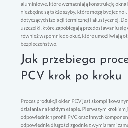
aluminiowe, które wzmacniają konstrukcję okna i
niezbędne są także szyby, które mogą być jedno
dotyczących izolacji termicznej i akustycznej. Do
uszczelki, które zapobiegają przedostawaniu si
również wspomnieć o okuć, które umożliwiają ot
bezpieczeństwo.
Jak przebiega proce
PCV krok po kroku
Proces produkcji okien PCV jest skomplikowany
działania na każdym etapie. Pierwszym krokiem 
odpowiednich profili PVC oraz innych komponentó
odpowiednie długości zgodnie z wymiarami zam