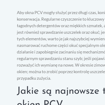
Aby okna PCV mogły służyć przez długi czas, kon
konserwacja. Regularne czyszczenie to kluczowy 
łagodnych detergentów oraz miękkich szmatek, a
jest również sprawdzanie uszczelek oraz okuć; j
tych elementów, warto je jak najszybciej wymien
nasmarować ruchome części okuć specjalnym ole
działanie i zapobiegnie zacinaniu się mechaniz
regularnym sprawdzaniu stanu szyb; jeśli pojawią
rozważyć ich wymianę na nowe. W okresie zimow
okien; można to zrobić poprzez kontrolę uszczel
przypadku zużycia.
Jakie są najnowsze 
okien PCV