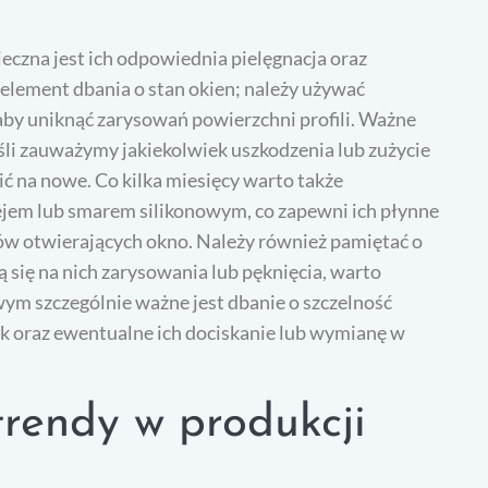
ieczna jest ich odpowiednia pielęgnacja oraz
element dbania o stan okien; należy używać
by uniknąć zarysowań powierzchni profili. Ważne
eśli zauważymy jakiekolwiek uszkodzenia lub zużycie
ić na nowe. Co kilka miesięcy warto także
jem lub smarem silikonowym, co zapewni ich płynne
mów otwierających okno. Należy również pamiętać o
 się na nich zarysowania lub pęknięcia, warto
ym szczególnie ważne jest dbanie o szczelność
ek oraz ewentualne ich dociskanie lub wymianę w
trendy w produkcji