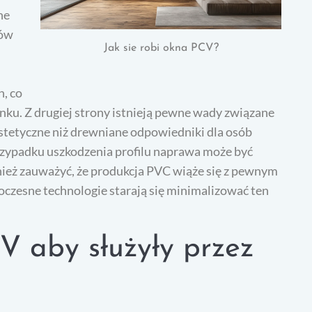
ne
ków
Jak sie robi okna PCV?
h, co
nku. Z drugiej strony istnieją pewne wady związane
stetyczne niż drewniane odpowiedniki dla osób
rzypadku uszkodzenia profilu naprawa może być
ież zauważyć, że produkcja PVC wiąże się z pewnym
czesne technologie starają się minimalizować ten
V aby służyły przez