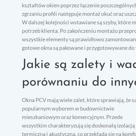
kształtów okien poprzez łączenie poszczególny
zgrzaniu profili następuje montaż okuć oraz uszc
W dalszej kolejności wstawiane są szyby, które
potrzeb klienta. Po zakończeniu montażu przeprow
wszystkie elementy są prawidłowo zamontowane 
gotowe okna są pakowane i przygotowywane do t
Jakie są zalety i w
porównaniu do inny
Okna PCV mają wiele zalet, które sprawiają, że s
popularnym wyborem w budownictwie
mieszkaniowym oraz komercyjnym. Przede
wszystkim charakteryzują się doskonałą izolacją
termiczną i akustyczną, co przekłada się na komf