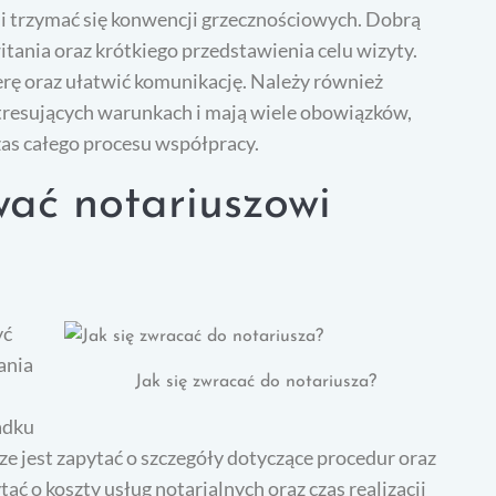
i trzymać się konwencji grzecznościowych. Dobrą
tania oraz krótkiego przedstawienia celu wizyty.
ę oraz ułatwić komunikację. Należy również
stresujących warunkach i mają wiele obowiązków,
as całego procesu współpracy.
wać notariuszowi
yć
ania
Jak się zwracać do notariusza?
adku
 jest zapytać o szczegóły dotyczące procedur oraz
o koszty usług notarialnych oraz czas realizacji