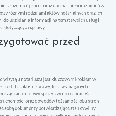
epiej zrozumieć proces oraz uniknąć nieporozumień w
ędzy różnymi rodzajami aktów notarialnych oraz ich
do udzielania informacji na temat swoich usług i
ci dotyczących sprawy.
zygotować przed
wizytą u notariusza jest kluczowym krokiem w
ści od charakteru sprawy, lista wymaganych
 sporządzaniu umowy sprzedaży nieruchomości
nieruchomości oraz dowodów tożsamości obu stron
 ze sobą dokumenty potwierdzające stan cywilny
e jest również przynieść wszelkie inne dokumenty