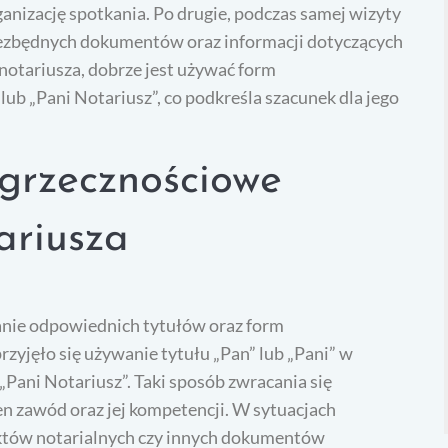
rganizację spotkania. Po drugie, podczas samej wizyty
ezbędnych dokumentów oraz informacji dotyczących
 notariusza, dobrze jest używać form
lub „Pani Notariusz”, co podkreśla szacunek dla jego
 grzecznościowe
ariusza
wanie odpowiednich tytułów oraz form
rzyjęło się używanie tytułu „Pan” lub „Pani” w
„Pani Notariusz”. Taki sposób zwracania się
en zawód oraz jej kompetencji. W sytuacjach
aktów notarialnych czy innych dokumentów