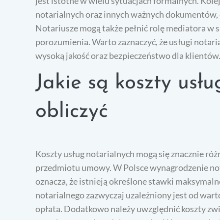
jest istotne w wielu sytuacjach formalnych. Kol
notarialnych oraz innych ważnych dokumentów, c
Notariusze mogą także pełnić rolę mediatora w
porozumienia. Warto zaznaczyć, że usługi notari
wysoką jakość oraz bezpieczeństwo dla klientów
Jakie są koszty usłu
obliczyć
Koszty usług notarialnych mogą się znacznie różn
przedmiotu umowy. W Polsce wynagrodzenie nota
oznacza, że istnieją określone stawki maksymaln
notarialnego zazwyczaj uzależniony jest od wart
opłata. Dodatkowo należy uwzględnić koszty zw