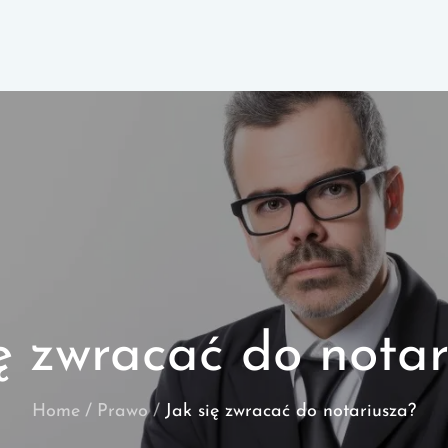
ię zwracać do notar
Home
Prawo
Jak się zwracać do notariusza?