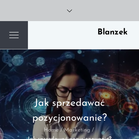
Skip
to
content
Blanzek
Jak sprzedawać
pozycjonowanie?
Home
Marketing