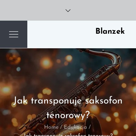
Skip
to
content
Blanzek
Jak transponuje saksofon
tenorowy?
Home
Edukacja