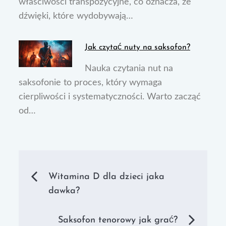
właściwości transpozycyjne, co oznacza, że
dźwięki, które wydobywają…
Jak czytać nuty na saksofon?
Nauka czytania nut na
saksofonie to proces, który wymaga
cierpliwości i systematyczności. Warto zacząć
od…
Nawigacja
Witamina D dla dzieci jaka
dawka?
wpisu
Saksofon tenorowy jak grać?