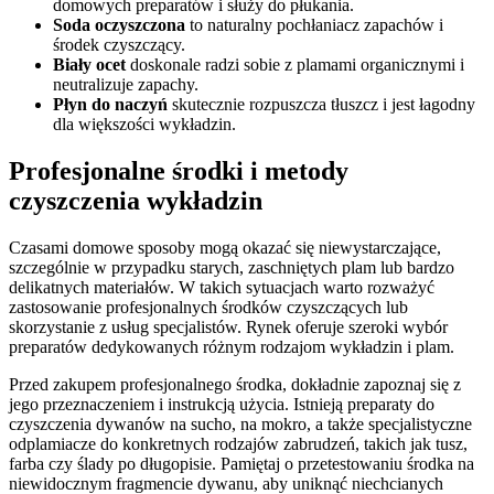
domowych preparatów i służy do płukania.
Soda oczyszczona
to naturalny pochłaniacz zapachów i
środek czyszczący.
Biały ocet
doskonale radzi sobie z plamami organicznymi i
neutralizuje zapachy.
Płyn do naczyń
skutecznie rozpuszcza tłuszcz i jest łagodny
dla większości wykładzin.
Profesjonalne środki i metody
czyszczenia wykładzin
Czasami domowe sposoby mogą okazać się niewystarczające,
szczególnie w przypadku starych, zaschniętych plam lub bardzo
delikatnych materiałów. W takich sytuacjach warto rozważyć
zastosowanie profesjonalnych środków czyszczących lub
skorzystanie z usług specjalistów. Rynek oferuje szeroki wybór
preparatów dedykowanych różnym rodzajom wykładzin i plam.
Przed zakupem profesjonalnego środka, dokładnie zapoznaj się z
jego przeznaczeniem i instrukcją użycia. Istnieją preparaty do
czyszczenia dywanów na sucho, na mokro, a także specjalistyczne
odplamiacze do konkretnych rodzajów zabrudzeń, takich jak tusz,
farba czy ślady po długopisie. Pamiętaj o przetestowaniu środka na
niewidocznym fragmencie dywanu, aby uniknąć niechcianych