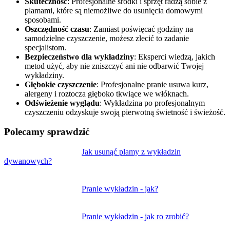
Skuteczność
: Profesjonalne środki i sprzęt radzą sobie z
plamami, które są niemożliwe do usunięcia domowymi
sposobami.
Oszczędność czasu
: Zamiast poświęcać godziny na
samodzielne czyszczenie, możesz zlecić to zadanie
specjalistom.
Bezpieczeństwo dla wykładziny
: Eksperci wiedzą, jakich
metod użyć, aby nie zniszczyć ani nie odbarwić Twojej
wykładziny.
Głębokie czyszczenie
: Profesjonalne pranie usuwa kurz,
alergeny i roztocza głęboko tkwiące we włóknach.
Odświeżenie wyglądu
: Wykładzina po profesjonalnym
czyszczeniu odzyskuje swoją pierwotną świetność i świeżość.
Polecamy sprawdzić
Nawigacja
Jak usunąć plamy z wykładzin
dywanowych?
wpisu
Pranie wykładzin - jak?
Pranie wykładzin - jak ro zrobić?