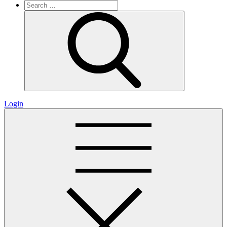
Search
for:
Search
Login