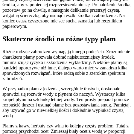
środka, aby zapobiec jej rozprzestrzenianiu się. Po nałożeniu środka,
pozostaw go na chwilę, a następnie delikatnie przetrzyj czystą,
wilgotną ściereczką, aby usunąć resztki środka i zabrudzenia. Na
koniec osusz czyszczone miejsce suchą szmatką lub ręcznikiem
papierowym.
Skuteczne środki na różne typy plam
Różne rodzaje zabrudzeń wymagają innego podejścia. Zrozumienie
charakteru plamy pozwala dobrać najskuteczniejszy środek,
minimalizując ryzyko uszkodzenia wykładziny. Niektóre plamy są
bardziej uporczywe niż inne, dlatego warto mieć w zanadrzu kilka
sprawdzonych rozwiązań, które radzą sobie z szerokim spektrum
zabrudzeń.
W przypadku plam z jedzenia, szczególnie tłustych, doskonale
sprawdzi się roztwór wody z płynem do naczyń. Wystarczy kilka
kropel płynu na szklankę letniej wody. Ten prosty preparat pomoże
rozpuścić tłuszcz i usunąć plamę bez pozostawiania smug. Pamiętaj,
aby używać go w niewielkiej ilości i dokładnie wypłukać czystą
wodą.
Plamy z kawy, herbaty czy wina to kolejny częsty problem. Tutaj z
pomocą przychodzi ocet. Zmieszaj biały ocet z wodą w proporcji