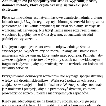
Zanim sięgniesz po specjalistyczne środki, wypróbuj proste,
domowe metody, które często okazują się zaskakująco
skuteczne.
Pierwszym krokiem jest natychmiastowe usunięcie nadmiaru płynu
lub substancji. Użyj do tego czystej, chłonnej ściereczki lub ręcznika
papierowego. Delikatnie przykładaj materiał do plamy, starając się
wchłonąć jak najwięcej. Nie trzyj! Tarcie może rozetrzeć plamę i
wepchnąć ją głębiej we włókna dywanu, co znacznie utrudni
późniejsze czyszczenie.
Kolejnym etapem jest zastosowanie odpowiedniego środka
czyszczącego. Wybór zależy od rodzaju plamy, ale istnieje kilka
uniwersalnych rozwiązań, które warto mieć pod ręką. Pamiętaj, aby
zawsze najpierw przetestować wybrany środek na niewidocznym
fragmencie dywanu, aby upewnić się, że nie uszkodzi on koloru ani
struktury włókien.
Przygotowanie domowych roztworów nie wymaga specjalistycznej
wiedzy ani drogich składników. Większość potrzebnych rzeczy
znajdziesz w swojej kuchni lub łazience. Ważne jest, aby stosować
je z umiarem i precyzją, aby nie przemoczyć dywanu, co może
prowadzić do rozwoju pleśni i nieprzyjemnych zapachów.
Kiedy już zdecydujesz się na konkretny środek, aplikuj go przy
pomocy czystej ściereczki lub gąbki. Pracuj od zewnątrz plamy do