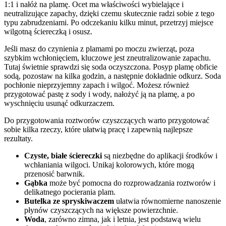
1:1 i nałóż na plamę. Ocet ma właściwości wybielające i
neutralizujące zapachy, dzięki czemu skutecznie radzi sobie z tego
typu zabrudzeniami. Po odczekaniu kilku minut, przetrzyj miejsce
wilgotną ściereczką i osusz.
Jeśli masz do czynienia z plamami po moczu zwierząt, poza
szybkim wchłonięciem, kluczowe jest zneutralizowanie zapachu.
Tutaj świetnie sprawdzi się soda oczyszczona. Posyp plamę obficie
sodą, pozostaw na kilka godzin, a następnie dokładnie odkurz. Soda
pochłonie nieprzyjemny zapach i wilgoć. Możesz również
przygotować pastę z sody i wody, nałożyć ją na plamę, a po
wyschnięciu usunąć odkurzaczem.
Do przygotowania roztworów czyszczących warto przygotować
sobie kilka rzeczy, które ułatwią pracę i zapewnią najlepsze
rezultaty.
Czyste, białe ściereczki
są niezbędne do aplikacji środków i
wchłaniania wilgoci. Unikaj kolorowych, które mogą
przenosić barwnik.
Gąbka
może być pomocna do rozprowadzania roztworów i
delikatnego pocierania plam.
Butelka ze spryskiwaczem
ułatwia równomierne nanoszenie
płynów czyszczących na większe powierzchnie.
Woda
, zarówno zimna, jak i letnia, jest podstawą wielu