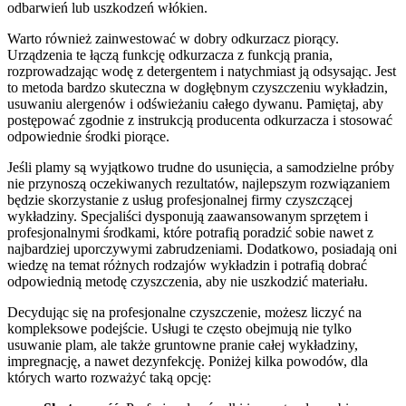
odbarwień lub uszkodzeń włókien.
Warto również zainwestować w dobry odkurzacz piorący.
Urządzenia te łączą funkcję odkurzacza z funkcją prania,
rozprowadzając wodę z detergentem i natychmiast ją odsysając. Jest
to metoda bardzo skuteczna w dogłębnym czyszczeniu wykładzin,
usuwaniu alergenów i odświeżaniu całego dywanu. Pamiętaj, aby
postępować zgodnie z instrukcją producenta odkurzacza i stosować
odpowiednie środki piorące.
Jeśli plamy są wyjątkowo trudne do usunięcia, a samodzielne próby
nie przynoszą oczekiwanych rezultatów, najlepszym rozwiązaniem
będzie skorzystanie z usług profesjonalnej firmy czyszczącej
wykładziny. Specjaliści dysponują zaawansowanym sprzętem i
profesjonalnymi środkami, które potrafią poradzić sobie nawet z
najbardziej uporczywymi zabrudzeniami. Dodatkowo, posiadają oni
wiedzę na temat różnych rodzajów wykładzin i potrafią dobrać
odpowiednią metodę czyszczenia, aby nie uszkodzić materiału.
Decydując się na profesjonalne czyszczenie, możesz liczyć na
kompleksowe podejście. Usługi te często obejmują nie tylko
usuwanie plam, ale także gruntowne pranie całej wykładziny,
impregnację, a nawet dezynfekcję. Poniżej kilka powodów, dla
których warto rozważyć taką opcję: