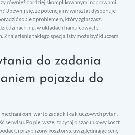
czy również bardziej skomplikowanymi naprawami
ch? Upewnij się, że potencjalny warsztat dysponuje
oradzić sobie z problemem, który zgłaszasz.
 dziedzinach, np. w układach hamulcowych,
. Znalezienie takiego specjalisty może być kluczem
ytania do zadania
daniem pojazdu do
 mechanikom, warto zadać kilka kluczowych pytań,
ść serwisu. Po pierwsze, zapytaj o szacunkowy koszt
podać Ci przybliżony kosztorys, uwzględniając cenę