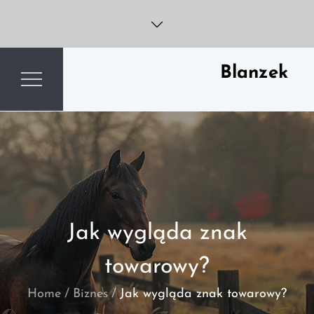
Skip
to
content
Blanzek
Jak wygląda znak
towarowy?
Home
Biznes
Jak wygląda znak towarowy?