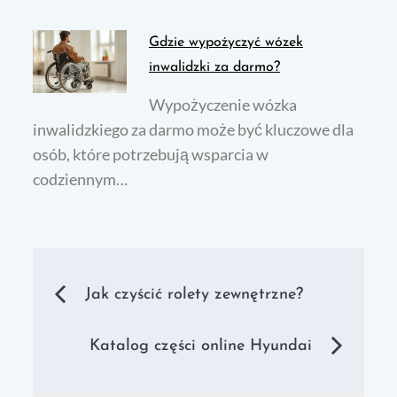
Gdzie wypożyczyć wózek
inwalidzki za darmo?
Wypożyczenie wózka
inwalidzkiego za darmo może być kluczowe dla
osób, które potrzebują wsparcia w
codziennym…
Nawigacja
Jak czyścić rolety zewnętrzne?
wpisu
Katalog części online Hyundai