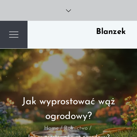
Skip
to
content
Blanzek
Jak wyprostować wąż
ogrodowy?
Home
Rolnictwo