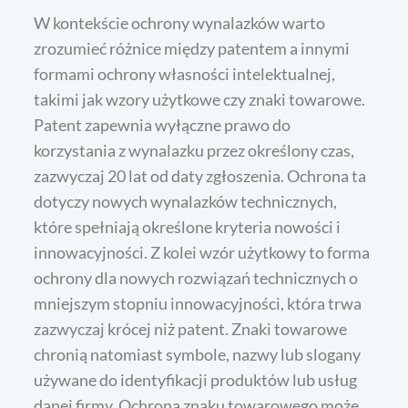
W kontekście ochrony wynalazków warto
zrozumieć różnice między patentem a innymi
formami ochrony własności intelektualnej,
takimi jak wzory użytkowe czy znaki towarowe.
Patent zapewnia wyłączne prawo do
korzystania z wynalazku przez określony czas,
zazwyczaj 20 lat od daty zgłoszenia. Ochrona ta
dotyczy nowych wynalazków technicznych,
które spełniają określone kryteria nowości i
innowacyjności. Z kolei wzór użytkowy to forma
ochrony dla nowych rozwiązań technicznych o
mniejszym stopniu innowacyjności, która trwa
zazwyczaj krócej niż patent. Znaki towarowe
chronią natomiast symbole, nazwy lub slogany
używane do identyfikacji produktów lub usług
danej firmy. Ochrona znaku towarowego może