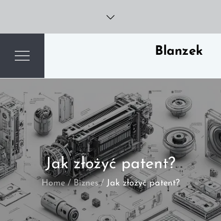
Skip
to
content
Blanzek
Jak złożyć patent?
Home
Biznes
Jak złożyć patent?