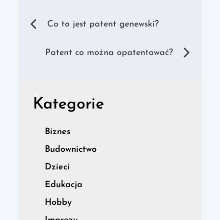
Nawigacja
Co to jest patent genewski?
wpisu
Patent co można opatentować?
Kategorie
Biznes
Budownictwo
Dzieci
Edukacja
Hobby