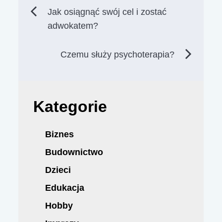
Nawigacja
Jak osiągnąć swój cel i zostać
adwokatem?
wpisu
Czemu służy psychoterapia?
Kategorie
Biznes
Budownictwo
Dzieci
Edukacja
Hobby