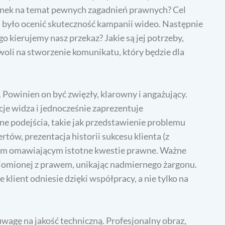
rynek na temat pewnych zagadnień prawnych? Cel
a było ocenić skuteczność kampanii wideo. Następnie
o kierujemy nasz przekaz? Jakie są jej potrzeby,
oli na stworzenie komunikatu, który będzie dla
Powinien on być zwięzły, klarowny i angażujący.
je widza i jednocześnie zaprezentuje
ne podejścia, takie jak przedstawienie problemu
tów, prezentacja historii sukcesu klienta (z
em omawiającym istotne kwestie prawne. Ważne
najomionej z prawem, unikając nadmiernego żargonu.
 klient odniesie dzięki współpracy, a nie tylko na
uwagę na jakość techniczną. Profesjonalny obraz,