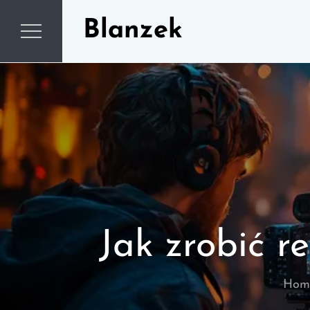
Skip
Blanzek
to
content
Jak zrobić r
Hom