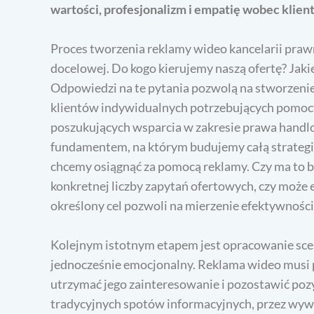
wartości, profesjonalizm i empatię wobec klient
Proces tworzenia reklamy wideo kancelarii praw
docelowej. Do kogo kierujemy naszą ofertę? Jaki
Odpowiedzi na te pytania pozwolą na stworzenie
klientów indywidualnych potrzebujących pomoc
poszukujących wsparcia w zakresie prawa handlo
fundamentem, na którym budujemy całą strategię 
chcemy osiągnąć za pomocą reklamy. Czy ma to 
konkretnej liczby zapytań ofertowych, czy może
określony cel pozwoli na mierzenie efektywnośc
Kolejnym istotnym etapem jest opracowanie scen
jednocześnie emocjonalny. Reklama wideo musi 
utrzymać jego zainteresowanie i pozostawić po
tradycyjnych spotów informacyjnych, przez wywi