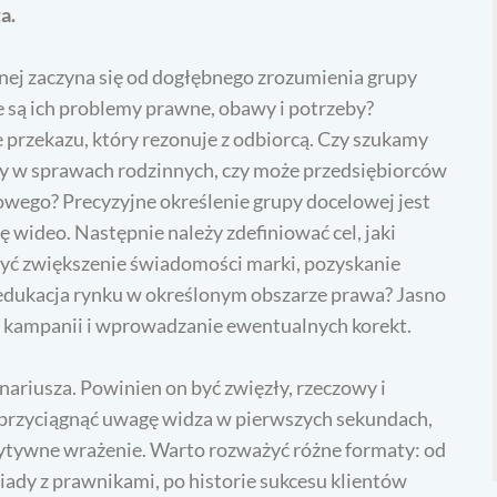
a.
nej zaczyna się od dogłębnego zrozumienia grupy
e są ich problemy prawne, obawy i potrzeby?
 przekazu, który rezonuje z odbiorcą. Czy szukamy
y w sprawach rodzinnych, czy może przedsiębiorców
wego? Precyzyjne określenie grupy docelowej jest
wideo. Następnie należy zdefiniować cel, jaki
być zwiększenie świadomości marki, pozyskanie
 edukacja rynku w określonym obszarze prawa? Jasno
i kampanii i wprowadzanie ewentualnych korekt.
ariusza. Powinien on być zwięzły, rzeczowy i
przyciągnąć uwagę widza w pierwszych sekundach,
zytywne wrażenie. Warto rozważyć różne formaty: od
ady z prawnikami, po historie sukcesu klientów