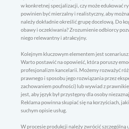
w konkretnej specjalizacji, czy może edukować 
powinien być mierzalny i realistyczny, aby możn
należy dokładnie określić grupę docelową. Do kog
obawy i oczekiwania? Zrozumienie odbiorcy pozw
niego relewantny i atrakcyjny.
Kolejnym kluczowym elementem jest scenariusz. 
Warto postawić na opowieść, która poruszy emoc
profesjonalizm kancelarii. Możemy rozważyć róż
prawnego i sposobu jego rozwiązania przez eksper
zachowaniem poufności) lub wywiad z prawniki
jest, aby język był przystępny dla osoby niezaz
Reklama powinna skupiać się na korzyściach, jakie
suchym opisie usług.
W procesie produkcji należy zwrócić szczególną 