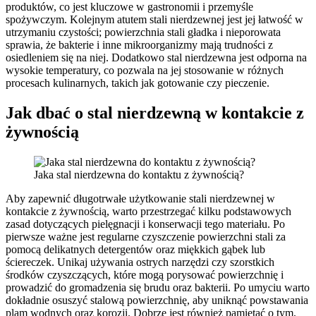
produktów, co jest kluczowe w gastronomii i przemyśle
spożywczym. Kolejnym atutem stali nierdzewnej jest jej łatwość w
utrzymaniu czystości; powierzchnia stali gładka i nieporowata
sprawia, że bakterie i inne mikroorganizmy mają trudności z
osiedleniem się na niej. Dodatkowo stal nierdzewna jest odporna na
wysokie temperatury, co pozwala na jej stosowanie w różnych
procesach kulinarnych, takich jak gotowanie czy pieczenie.
Jak dbać o stal nierdzewną w kontakcie z
żywnością
Jaka stal nierdzewna do kontaktu z żywnością?
Aby zapewnić długotrwałe użytkowanie stali nierdzewnej w
kontakcie z żywnością, warto przestrzegać kilku podstawowych
zasad dotyczących pielęgnacji i konserwacji tego materiału. Po
pierwsze ważne jest regularne czyszczenie powierzchni stali za
pomocą delikatnych detergentów oraz miękkich gąbek lub
ściereczek. Unikaj używania ostrych narzędzi czy szorstkich
środków czyszczących, które mogą porysować powierzchnię i
prowadzić do gromadzenia się brudu oraz bakterii. Po umyciu warto
dokładnie osuszyć stalową powierzchnię, aby uniknąć powstawania
plam wodnych oraz korozji. Dobrze jest również pamiętać o tym,