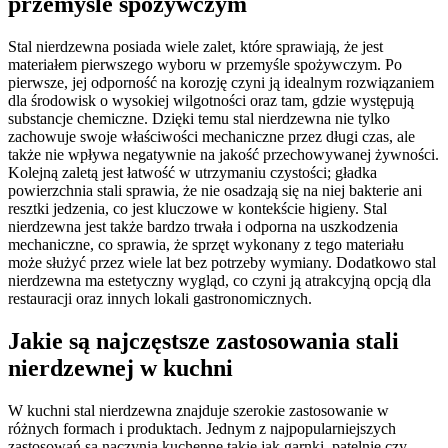
przemyśle spożywczym
Stal nierdzewna posiada wiele zalet, które sprawiają, że jest
materiałem pierwszego wyboru w przemyśle spożywczym. Po
pierwsze, jej odporność na korozję czyni ją idealnym rozwiązaniem
dla środowisk o wysokiej wilgotności oraz tam, gdzie występują
substancje chemiczne. Dzięki temu stal nierdzewna nie tylko
zachowuje swoje właściwości mechaniczne przez długi czas, ale
także nie wpływa negatywnie na jakość przechowywanej żywności.
Kolejną zaletą jest łatwość w utrzymaniu czystości; gładka
powierzchnia stali sprawia, że nie osadzają się na niej bakterie ani
resztki jedzenia, co jest kluczowe w kontekście higieny. Stal
nierdzewna jest także bardzo trwała i odporna na uszkodzenia
mechaniczne, co sprawia, że sprzęt wykonany z tego materiału
może służyć przez wiele lat bez potrzeby wymiany. Dodatkowo stal
nierdzewna ma estetyczny wygląd, co czyni ją atrakcyjną opcją dla
restauracji oraz innych lokali gastronomicznych.
Jakie są najczęstsze zastosowania stali
nierdzewnej w kuchni
W kuchni stal nierdzewna znajduje szerokie zastosowanie w
różnych formach i produktach. Jednym z najpopularniejszych
zastosowań są naczynia kuchenne takie jak garnki, patelnie czy