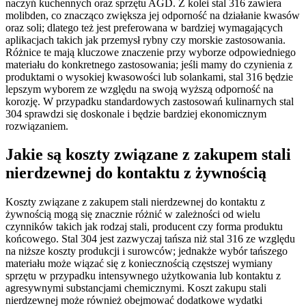
naczyń kuchennych oraz sprzętu AGD. Z kolei stal 316 zawiera
molibden, co znacząco zwiększa jej odporność na działanie kwasów
oraz soli; dlatego też jest preferowana w bardziej wymagających
aplikacjach takich jak przemysł rybny czy morskie zastosowania.
Różnice te mają kluczowe znaczenie przy wyborze odpowiedniego
materiału do konkretnego zastosowania; jeśli mamy do czynienia z
produktami o wysokiej kwasowości lub solankami, stal 316 będzie
lepszym wyborem ze względu na swoją wyższą odporność na
korozję. W przypadku standardowych zastosowań kulinarnych stal
304 sprawdzi się doskonale i będzie bardziej ekonomicznym
rozwiązaniem.
Jakie są koszty związane z zakupem stali
nierdzewnej do kontaktu z żywnością
Koszty związane z zakupem stali nierdzewnej do kontaktu z
żywnością mogą się znacznie różnić w zależności od wielu
czynników takich jak rodzaj stali, producent czy forma produktu
końcowego. Stal 304 jest zazwyczaj tańsza niż stal 316 ze względu
na niższe koszty produkcji i surowców; jednakże wybór tańszego
materiału może wiązać się z koniecznością częstszej wymiany
sprzętu w przypadku intensywnego użytkowania lub kontaktu z
agresywnymi substancjami chemicznymi. Koszt zakupu stali
nierdzewnej może również obejmować dodatkowe wydatki