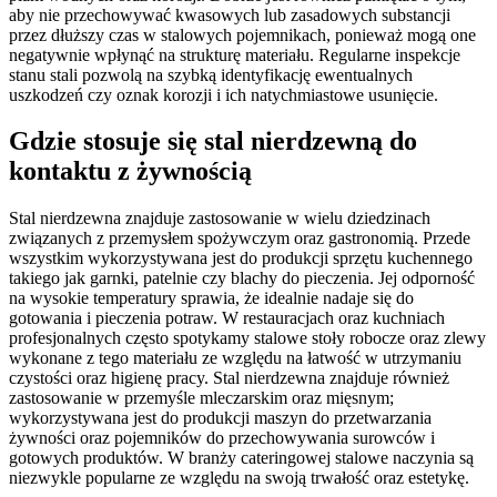
aby nie przechowywać kwasowych lub zasadowych substancji
przez dłuższy czas w stalowych pojemnikach, ponieważ mogą one
negatywnie wpłynąć na strukturę materiału. Regularne inspekcje
stanu stali pozwolą na szybką identyfikację ewentualnych
uszkodzeń czy oznak korozji i ich natychmiastowe usunięcie.
Gdzie stosuje się stal nierdzewną do
kontaktu z żywnością
Stal nierdzewna znajduje zastosowanie w wielu dziedzinach
związanych z przemysłem spożywczym oraz gastronomią. Przede
wszystkim wykorzystywana jest do produkcji sprzętu kuchennego
takiego jak garnki, patelnie czy blachy do pieczenia. Jej odporność
na wysokie temperatury sprawia, że idealnie nadaje się do
gotowania i pieczenia potraw. W restauracjach oraz kuchniach
profesjonalnych często spotykamy stalowe stoły robocze oraz zlewy
wykonane z tego materiału ze względu na łatwość w utrzymaniu
czystości oraz higienę pracy. Stal nierdzewna znajduje również
zastosowanie w przemyśle mleczarskim oraz mięsnym;
wykorzystywana jest do produkcji maszyn do przetwarzania
żywności oraz pojemników do przechowywania surowców i
gotowych produktów. W branży cateringowej stalowe naczynia są
niezwykle popularne ze względu na swoją trwałość oraz estetykę.