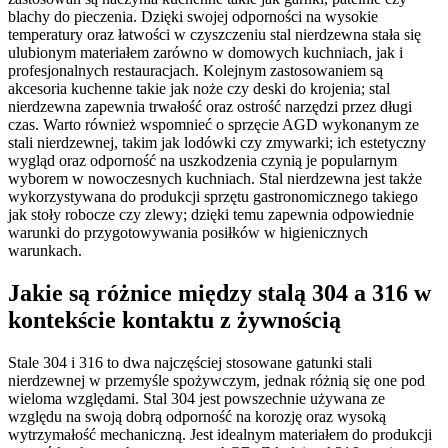
blachy do pieczenia. Dzięki swojej odporności na wysokie
temperatury oraz łatwości w czyszczeniu stal nierdzewna stała się
ulubionym materiałem zarówno w domowych kuchniach, jak i
profesjonalnych restauracjach. Kolejnym zastosowaniem są
akcesoria kuchenne takie jak noże czy deski do krojenia; stal
nierdzewna zapewnia trwałość oraz ostrość narzędzi przez długi
czas. Warto również wspomnieć o sprzęcie AGD wykonanym ze
stali nierdzewnej, takim jak lodówki czy zmywarki; ich estetyczny
wygląd oraz odporność na uszkodzenia czynią je popularnym
wyborem w nowoczesnych kuchniach. Stal nierdzewna jest także
wykorzystywana do produkcji sprzętu gastronomicznego takiego
jak stoły robocze czy zlewy; dzięki temu zapewnia odpowiednie
warunki do przygotowywania posiłków w higienicznych
warunkach.
Jakie są różnice między stalą 304 a 316 w
kontekście kontaktu z żywnością
Stale 304 i 316 to dwa najczęściej stosowane gatunki stali
nierdzewnej w przemyśle spożywczym, jednak różnią się one pod
wieloma względami. Stal 304 jest powszechnie używana ze
względu na swoją dobrą odporność na korozję oraz wysoką
wytrzymałość mechaniczną. Jest idealnym materiałem do produkcji