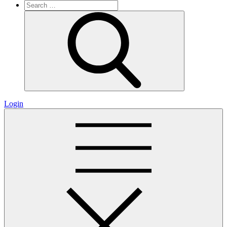
Search
for:
Search
Login