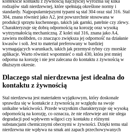
kontekście kontaktu z żywnością najczęściej wyróżnia się kilka
rodzajów stali nierdzewnej, które spełniają określone normy i
standardy. Najpopularniejszymi typami są stal 304 oraz stal 316. Stal
304, znana również jako A2, jest powszechnie stosowana w
produkcji sprzętu kuchennego, takich jak garnki, patelnie czy zlewy.
Charakteryzuje się dobrą odpornością na korozję oraz wysoką
wytrzymałością mechaniczną. Z kolei stal 316, znana jako A4,
zawiera molibden, co znacząco zwiększa jej odporność na działanie
kwasów i soli. Jest to materiał preferowany w bardziej
wymagających warunkach, takich jak przemysł rybny czy morskie
aplikacje. Warto również wspomnieć o stali 430, która jest mniej
odporna na korozję i nie jest zalecana do kontaktu z żywnością w
dłuższym okresie.
Dlaczego stal nierdzewna jest idealna do
kontaktu z żywnością
Stal nierdzewna jest materiałem wyjątkowym, który doskonale
sprawdza się w kontakcie z żywnością ze względu na swoje
unikalne właściwości. Przede wszystkim charakteryzuje się wysoką
odpornością na korozję, co oznacza, że nie rdzewieje ani nie ulega
degradacji pod wpływem wilgoci czy kontaktu z różnymi
substancjami chemicznymi obecnymi w żywności. Dzięki temu stal
nierdzewna nie wpływa na smak ani zapach przechowywanych