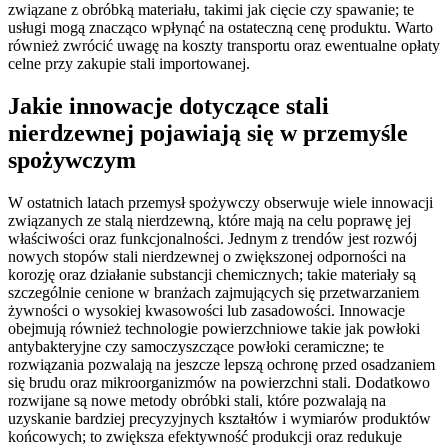
związane z obróbką materiału, takimi jak cięcie czy spawanie; te
usługi mogą znacząco wpłynąć na ostateczną cenę produktu. Warto
również zwrócić uwagę na koszty transportu oraz ewentualne opłaty
celne przy zakupie stali importowanej.
Jakie innowacje dotyczące stali
nierdzewnej pojawiają się w przemyśle
spożywczym
W ostatnich latach przemysł spożywczy obserwuje wiele innowacji
związanych ze stalą nierdzewną, które mają na celu poprawę jej
właściwości oraz funkcjonalności. Jednym z trendów jest rozwój
nowych stopów stali nierdzewnej o zwiększonej odporności na
korozję oraz działanie substancji chemicznych; takie materiały są
szczególnie cenione w branżach zajmujących się przetwarzaniem
żywności o wysokiej kwasowości lub zasadowości. Innowacje
obejmują również technologie powierzchniowe takie jak powłoki
antybakteryjne czy samoczyszczące powłoki ceramiczne; te
rozwiązania pozwalają na jeszcze lepszą ochronę przed osadzaniem
się brudu oraz mikroorganizmów na powierzchni stali. Dodatkowo
rozwijane są nowe metody obróbki stali, które pozwalają na
uzyskanie bardziej precyzyjnych kształtów i wymiarów produktów
końcowych; to zwiększa efektywność produkcji oraz redukuje