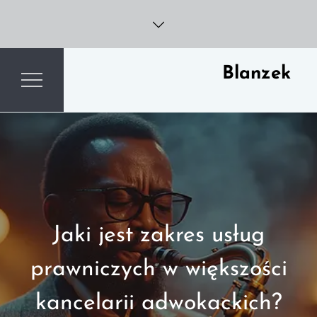
Skip
to
content
Blanzek
Jaki jest zakres usług
prawniczych w większości
kancelarii adwokackich?