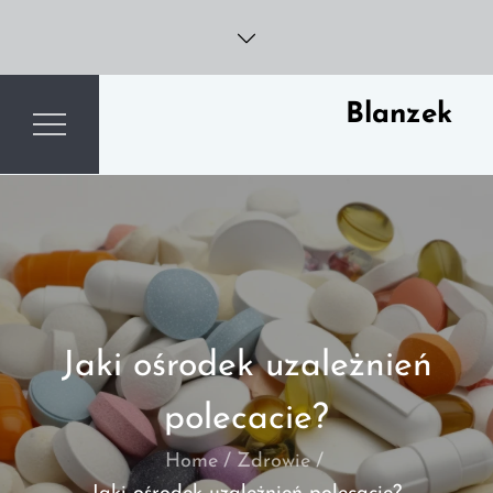
Skip
to
content
Blanzek
Jaki ośrodek uzależnień
polecacie?
Home
Zdrowie