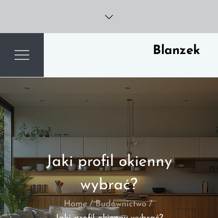
Skip
to
content
Blanzek
Jaki profil okienny
wybrać?
Home
Budownictwo