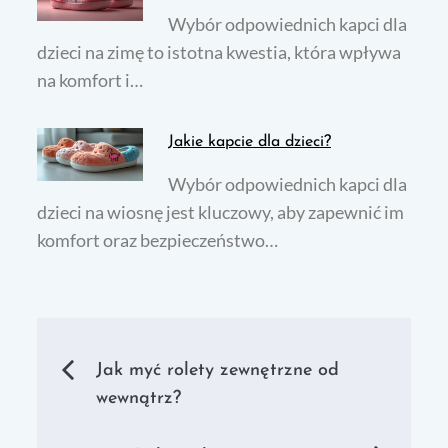
Wybór odpowiednich kapci dla
dzieci na zimę to istotna kwestia, która wpływa
na komfort i…
Jakie kapcie dla dzieci?
Wybór odpowiednich kapci dla
dzieci na wiosnę jest kluczowy, aby zapewnić im
komfort oraz bezpieczeństwo…
Nawigacja
Jak myć rolety zewnętrzne od
wewnątrz?
wpisu