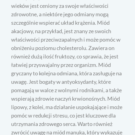
wieków jest ceniony za swoje właściwości
zdrowotne, a niektóre jego odmiany mogą
szczególnie wspierać układ krążenia. Miód
akacjowy, na przykład, jest znany ze swoich
właściwości przeciwzapalnych i może pomóc w
obniżeniu poziomu cholesterolu. Zawiera on
również dużą ilość fruktozy, co sprawia, że jest
łatwiej przyswajalny przez organizm. Miód
gryczany to kolejna odmiana, która zasługuje na
uwagę. Jest bogaty w antyoksydanty, które
pomagają w walce z wolnymi rodnikami, a także
wspierają zdrowie naczyń krwionośnych. Miód
lipowy, z kolei, ma działanie uspokajające i może
pomóc w redukcji stresu, co jest kluczowe dla
utrzymania zdrowego serca. Warto również
zwrócić uwagę na miód manuka, który wykazuje