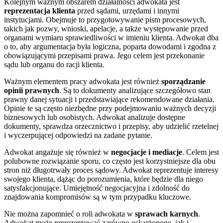
Kolejnym ważnym obszarem działalności adwokata jest
reprezentacja klienta
przed sądami, urzędami i innymi
instytucjami. Obejmuje to przygotowywanie pism procesowych,
takich jak pozwy, wnioski, apelacje, a także występowanie przed
organami wymiaru sprawiedliwości w imieniu klienta. Adwokat dba
o to, aby argumentacja była logiczna, poparta dowodami i zgodna z
obowiązującymi przepisami prawa. Jego celem jest przekonanie
sądu lub organu do racji klienta.
Ważnym elementem pracy adwokata jest również
sporządzanie
opinii prawnych
. Są to dokumenty analizujące szczegółowo stan
prawny danej sytuacji i przedstawiające rekomendowane działania.
Opinie te są często niezbędne przy podejmowaniu ważnych decyzji
biznesowych lub osobistych. Adwokat analizuje dostępne
dokumenty, sprawdza orzecznictwo i przepisy, aby udzielić rzetelnej
i wyczerpującej odpowiedzi na zadane pytanie.
Adwokat angażuje się również w
negocjacje i mediacje
. Celem jest
polubowne rozwiązanie sporu, co często jest korzystniejsze dla obu
stron niż długotrwały proces sądowy. Adwokat reprezentuje interesy
swojego klienta, dążąc do porozumienia, które będzie dla niego
satysfakcjonujące. Umiejętność negocjacyjna i zdolność do
znajdowania kompromisów są w tym przypadku kluczowe.
Nie można zapomnieć o roli adwokata w
sprawach karnych
.
Adwokat może reprezentować zarówno oskarżonego, jak i