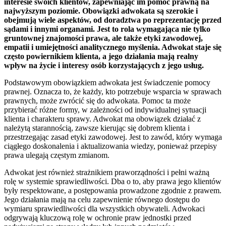
interesie swoich klientów, zapewniając im pomoc prawną na
najwyższym poziomie. Obowiązki adwokata są szerokie i
obejmują wiele aspektów, od doradztwa po reprezentację przed
sądami i innymi organami. Jest to rola wymagająca nie tylko
gruntownej znajomości prawa, ale także etyki zawodowej,
empatii i umiejętności analitycznego myślenia. Adwokat staje się
często powiernikiem klienta, a jego działania mają realny
wpływ na życie i interesy osób korzystających z jego usług.
Podstawowym obowiązkiem adwokata jest świadczenie pomocy
prawnej. Oznacza to, że każdy, kto potrzebuje wsparcia w sprawach
prawnych, może zwrócić się do adwokata. Pomoc ta może
przybierać różne formy, w zależności od indywidualnej sytuacji
klienta i charakteru sprawy. Adwokat ma obowiązek działać z
należytą starannością, zawsze kierując się dobrem klienta i
przestrzegając zasad etyki zawodowej. Jest to zawód, który wymaga
ciągłego doskonalenia i aktualizowania wiedzy, ponieważ przepisy
prawa ulegają częstym zmianom.
Adwokat jest również strażnikiem praworządności i pełni ważną
rolę w systemie sprawiedliwości. Dba o to, aby prawa jego klientów
były respektowane, a postępowania prowadzone zgodnie z prawem.
Jego działania mają na celu zapewnienie równego dostępu do
wymiaru sprawiedliwości dla wszystkich obywateli. Adwokaci
odgrywają kluczową rolę w ochronie praw jednostki przed