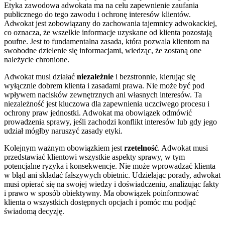
Etyka zawodowa adwokata ma na celu zapewnienie zaufania
publicznego do tego zawodu i ochronę interesów klientów.
Adwokat jest zobowiązany do zachowania tajemnicy adwokackiej,
co oznacza, że wszelkie informacje uzyskane od klienta pozostają
poufne. Jest to fundamentalna zasada, która pozwala klientom na
swobodne dzielenie się informacjami, wiedząc, że zostaną one
należycie chronione.
Adwokat musi działać
niezależnie
i bezstronnie, kierując się
wyłącznie dobrem klienta i zasadami prawa. Nie może być pod
wpływem nacisków zewnętrznych ani własnych interesów. Ta
niezależność jest kluczowa dla zapewnienia uczciwego procesu i
ochrony praw jednostki. Adwokat ma obowiązek odmówić
prowadzenia sprawy, jeśli zachodzi konflikt interesów lub gdy jego
udział mógłby naruszyć zasady etyki.
Kolejnym ważnym obowiązkiem jest
rzetelność
. Adwokat musi
przedstawiać klientowi wszystkie aspekty sprawy, w tym
potencjalne ryzyka i konsekwencje. Nie może wprowadzać klienta
w błąd ani składać fałszywych obietnic. Udzielając porady, adwokat
musi opierać się na swojej wiedzy i doświadczeniu, analizując fakty
i prawo w sposób obiektywny. Ma obowiązek poinformować
klienta o wszystkich dostępnych opcjach i pomóc mu podjąć
świadomą decyzję.