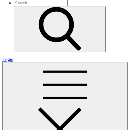
Search
for:
Search
Login