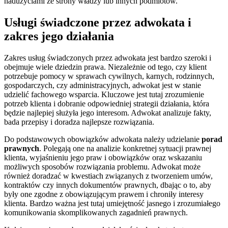
nadużyciami ze strony władzy lub innych podmiotów.
Usługi świadczone przez adwokata i
zakres jego działania
Zakres usług świadczonych przez adwokata jest bardzo szeroki i
obejmuje wiele dziedzin prawa. Niezależnie od tego, czy klient
potrzebuje pomocy w sprawach cywilnych, karnych, rodzinnych,
gospodarczych, czy administracyjnych, adwokat jest w stanie
udzielić fachowego wsparcia. Kluczowe jest tutaj zrozumienie
potrzeb klienta i dobranie odpowiedniej strategii działania, która
będzie najlepiej służyła jego interesom. Adwokat analizuje fakty,
bada przepisy i doradza najlepsze rozwiązania.
Do podstawowych obowiązków adwokata należy udzielanie
porad
prawnych
. Polegają one na analizie konkretnej sytuacji prawnej
klienta, wyjaśnieniu jego praw i obowiązków oraz wskazaniu
możliwych sposobów rozwiązania problemu. Adwokat może
również doradzać w kwestiach związanych z tworzeniem umów,
kontraktów czy innych dokumentów prawnych, dbając o to, aby
były one zgodne z obowiązującym prawem i chroniły interesy
klienta. Bardzo ważna jest tutaj umiejętność jasnego i zrozumiałego
komunikowania skomplikowanych zagadnień prawnych.