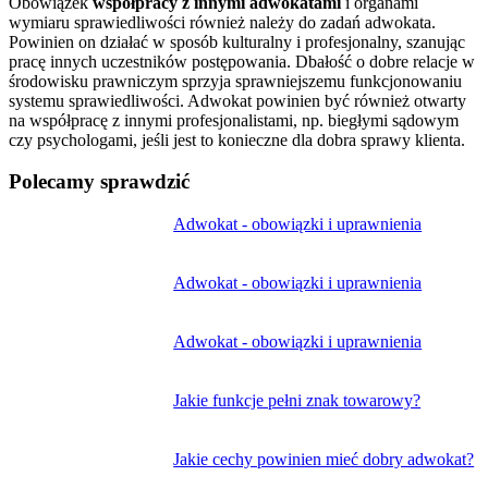
Obowiązek
współpracy z innymi adwokatami
i organami
wymiaru sprawiedliwości również należy do zadań adwokata.
Powinien on działać w sposób kulturalny i profesjonalny, szanując
pracę innych uczestników postępowania. Dbałość o dobre relacje w
środowisku prawniczym sprzyja sprawniejszemu funkcjonowaniu
systemu sprawiedliwości. Adwokat powinien być również otwarty
na współpracę z innymi profesjonalistami, np. biegłymi sądowym
czy psychologami, jeśli jest to konieczne dla dobra sprawy klienta.
Polecamy sprawdzić
Nawigacja
Adwokat - obowiązki i uprawnienia
wpisu
Adwokat - obowiązki i uprawnienia
Adwokat - obowiązki i uprawnienia
Jakie funkcje pełni znak towarowy?
Jakie cechy powinien mieć dobry adwokat?