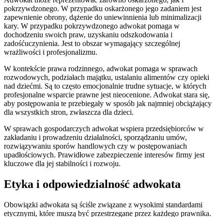
pokrzywdzonego. W przypadku oskarżonego jego zadaniem jest
zapewnienie obrony, dążenie do uniewinnienia lub minimalizacji
kary. W przypadku pokrzywdzonego adwokat pomaga w
dochodzeniu swoich praw, uzyskaniu odszkodowania i
zadośćuczynienia. Jest to obszar wymagający szczególnej
wrażliwości i profesjonalizmu.
W kontekście prawa rodzinnego, adwokat pomaga w sprawach
rozwodowych, podziałach majątku, ustalaniu alimentów czy opieki
nad dziećmi. Są to często emocjonalnie trudne sytuacje, w których
profesjonalne wsparcie prawne jest nieocenione. Adwokat stara się,
aby postępowania te przebiegały w sposób jak najmniej obciążający
dla wszystkich stron, zwłaszcza dla dzieci.
W sprawach gospodarczych adwokat wspiera przedsiębiorców w
zakładaniu i prowadzeniu działalności, sporządzaniu umów,
rozwiązywaniu sporów handlowych czy w postępowaniach
upadłościowych. Prawidłowe zabezpieczenie interesów firmy jest
kluczowe dla jej stabilności i rozwoju.
Etyka i odpowiedzialność adwokata
Obowiązki adwokata są ściśle związane z wysokimi standardami
etycznymi, które muszą być przestrzegane przez każdego prawnika.