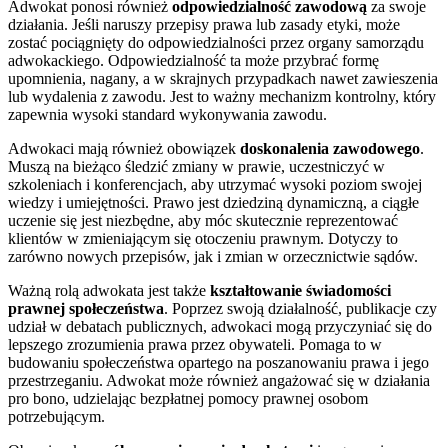
Adwokat ponosi również
odpowiedzialność zawodową
za swoje
działania. Jeśli naruszy przepisy prawa lub zasady etyki, może
zostać pociągnięty do odpowiedzialności przez organy samorządu
adwokackiego. Odpowiedzialność ta może przybrać formę
upomnienia, nagany, a w skrajnych przypadkach nawet zawieszenia
lub wydalenia z zawodu. Jest to ważny mechanizm kontrolny, który
zapewnia wysoki standard wykonywania zawodu.
Adwokaci mają również obowiązek
doskonalenia zawodowego
.
Muszą na bieżąco śledzić zmiany w prawie, uczestniczyć w
szkoleniach i konferencjach, aby utrzymać wysoki poziom swojej
wiedzy i umiejętności. Prawo jest dziedziną dynamiczną, a ciągłe
uczenie się jest niezbędne, aby móc skutecznie reprezentować
klientów w zmieniającym się otoczeniu prawnym. Dotyczy to
zarówno nowych przepisów, jak i zmian w orzecznictwie sądów.
Ważną rolą adwokata jest także
kształtowanie świadomości
prawnej społeczeństwa
. Poprzez swoją działalność, publikacje czy
udział w debatach publicznych, adwokaci mogą przyczyniać się do
lepszego zrozumienia prawa przez obywateli. Pomaga to w
budowaniu społeczeństwa opartego na poszanowaniu prawa i jego
przestrzeganiu. Adwokat może również angażować się w działania
pro bono, udzielając bezpłatnej pomocy prawnej osobom
potrzebującym.