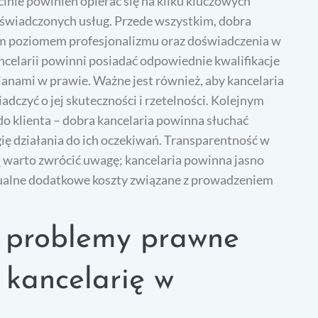
inie powinien opierać się na kilku kluczowych
 świadczonych usług. Przede wszystkim, dobra
im poziomem profesjonalizmu oraz doświadczenia w
ncelarii powinni posiadać odpowiednie kwalifikacje
mianami w prawie. Ważne jest również, aby kancelaria
dczyć o jej skuteczności i rzetelności. Kolejnym
o klienta – dobra kancelaria powinna słuchać
ię działania do ich oczekiwań. Transparentność w
ą warto zwrócić uwagę; kancelaria powinna jasno
ualne dodatkowe koszty związane z prowadzeniem
ze problemy prawne
 kancelarię w