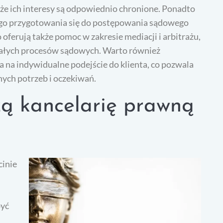
że ich interesy są odpowiednio chronione. Ponadto
ego przygotowania się do postępowania sądowego
 oferują także pomoc w zakresie mediacji i arbitrażu,
wałych procesów sądowych. Warto również
ia na indywidualne podejście do klienta, co pozwala
nych potrzeb i oczekiwań.
zą kancelarię prawną
cinie
być