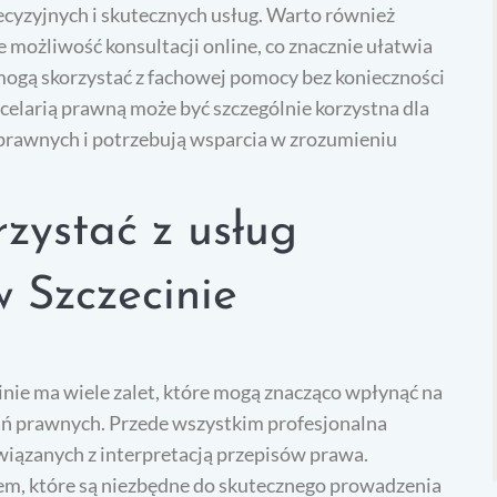
ecyzyjnych i skutecznych usług. Warto również
e możliwość konsultacji online, co znacznie ułatwia
mogą skorzystać z fachowej pomocy bez konieczności
celarią prawną może być szczególnie korzystna dla
prawnych i potrzebują wsparcia w zrozumieniu
zystać z usług
w Szczecinie
inie ma wiele zalet, które mogą znacząco wpłynąć na
łań prawnych. Przede wszystkim profesjonalna
iązanych z interpretacją przepisów prawa.
em, które są niezbędne do skutecznego prowadzenia