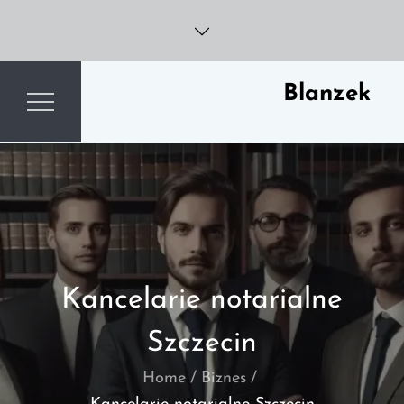
Skip
to
content
Blanzek
Kancelarie notarialne
Szczecin
Home
Biznes