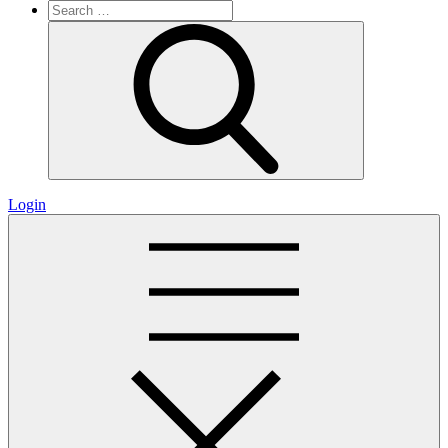
Search
for:
Search
Login