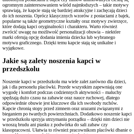
ogromnym zainteresowaniem wśród najmłodszych – takie motywy
sprawiają, że kapcie stają się bardziej atrakcyjne i zachęcają dzieci
do ich noszenia. Oprócz klasycznych wzorów z postaciami z bajek,
popularne są także geometryczne kształty oraz motywy zwierzęce,
które dodają kapci oryginalności i charakteru. Warto również
zwrócić uwagę na możliwość personalizacji obuwia – niektóre
marki oferują opcję dodania imienia dziecka lub wybranego
motywu graficznego. Dzięki temu kapcie stają się unikalne i
wyjątkowe.
Jakie są zalety noszenia kapci w
przedszkolu
Noszenie kapci w przedszkolu ma wiele zalet zarówno dla dzieci,
jak i dla personelu placówki. Przede wszystkim zapewniają one
wygodę i komfort podczas codziennych aktywności – maluchy
spędzają dużo czasu na zabawie oraz nauce ruchowej, dlatego
odpowiednie obuwie jest kluczowe dla ich swobody ruchów.
Kapcie chronią stopy przed zimnem oraz urazami związanymi z
bieganiem po twardych powierzchniach. Dodatkowo noszenie kapci
w przedszkolu sprzyja utrzymaniu porządku – dzięki nim dzieci nie
wnoszą brudu ani piasku z podwórka do sali zabaw czy
klasopracowni. Ułatwia to również pracownikom placówki dbanie o