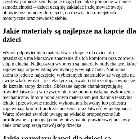
czystość pomieszczeń. Kapcie mogą być także pomocne w nauce
samodzielności – dzieci uczą się zakładać i zdejmować swoje
obuwie bez pomocy dorosłych, co rozwija ich umiejętności
motoryczne oraz pewność siebie.
Jakie materiały są najlepsze na kapcie dla
dzieci
Wybór odpowiednich materiałów na kapcie dla dzieci do
przedszkola ma kluczowe znaczenie dla ich komfortu oraz zdrowia
stóp malucha. Najlepszym wyborem są materiały oddychające, które
zapewniają odpowiednią wentylację wewnątrz buta. Naturalna
skóra to jeden z najczęściej wybieranych materiałów ze względu na
swoje właściwości – jest elastyczna, trwała i dobrze dopasowuje się
do kształtu stopy dziecka. Skórzane kapcie charakteryzują się
również łatwością w czyszczeniu oraz odpornością na uszkodzenia
mechaniczne. Innym popularnym materiałem jest tkanina tekstylna –
lekkie i przewiewne modele wykonane z bawełny lub poliestru
zapewniają komfort podczas noszenia oraz łatwość w pielęgnacji.
Warto również zwrócić uwagę na wkładki ortopedyczne lub
profilowane – pomagają one w utrzymaniu prawidłowej postawy
ciała oraz wspierają rozwój stóp dziecka.
Jakie rozmiary kapci dla dzieci są