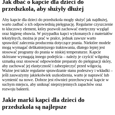
Jak dbać o kapcie dla dzieci do
przedszkola, aby służyły dłużej
Aby kapcie dla dzieci do przedszkola mogły służyć jak najdłużej,
warto zadbać o ich odpowiednią pielęgnację. Regularne czyszczenie
to kluczowy element, który pozwoli zachować estetyczny wygląd
oraz higienę obuwia. W przypadku kapci wykonanych z materiałów
tekstylnych, można je prać w pralce, jednak zawsze warto
sprawdzić zalecenia producenta dotyczące prania. Niektóre modele
mogą wymagać delikatniejszego traktowania, dlatego lepiej jest
stosować programy do prania w niskiej temperaturze. Kapcie
skórzane wymagają innego podejścia – należy je czyścić wilgotną
szmatką oraz stosować odpowiednie preparaty do pielęgnacji skóry,
aby zachować jej elastyczność i zabezpieczyć przed wilgocią.
Ważne jest także regularne sprawdzanie stanu podeszwy i wkładki –
jeśli zauważymy jakiekolwiek uszkodzenia, warto je naprawić lub
wymienić na nowe. Dobrze jest również przechowywać kapcie w
suchym miejscu, aby uniknąć nieprzyjemnych zapachów oraz
rozwoju bakterii.
Jakie marki kapci dla dzieci do
przedszkola są najlepsze