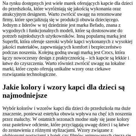
Na rynku dostępnych jest wiele marek oferujących kapcie dla dzieci
do przedszkola, które wyróżniają się jakością wykonania oraz
atrakcyjnym designem. Warto zwrócić uwagę na renomowane
firmy, które specjalizują się w produkcji obuwia dziecięcego.
Jednym z liderów w tej dziedzinie jest marka Befado, znana z
wygodnych i funkcjonalnych modeli, które są dostosowane do
potrzeb najmłodszych użytkowników. Inną popularną marką jest
Superfit, która oferuje szeroki wybór kapci wykonanych z wysokiej
jakości materiałów, zapewniających komfort i bezpieczeństwo
podczas noszenia. Kolejną godną uwagi marką jest Crocs, która
łączy nowoczesny design z praktycznością – ich kapcie są lekkie i
łatwe do czyszczenia. Warto również zwrócić uwagę na lokalne
marki, które często oferują unikalne wzory oraz ciekawe
rozwiązania technologiczne.
Jakie kolory i wzory kapci dla dzieci są
najmodniejsze
Wybór kolorów i wzorów kapci dla dzieci do przedszkola ma duże
znaczenie, ponieważ estetyka obuwia wpływa na chęć ich noszenia
przez maluchy. W ostatnich sezonach modne stały się jasne kolory
oraz pastelowe odcienie, które przyciągają uwagę dzieci i są łatwe
do zestawienia z różnymi stylizacjami. Wzory związane z
ulubionymi postaciami z bajek czy filmów animowanych cieszą się