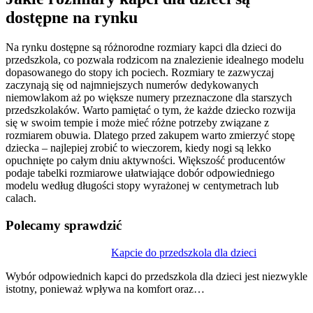
dostępne na rynku
Na rynku dostępne są różnorodne rozmiary kapci dla dzieci do
przedszkola, co pozwala rodzicom na znalezienie idealnego modelu
dopasowanego do stopy ich pociech. Rozmiary te zazwyczaj
zaczynają się od najmniejszych numerów dedykowanych
niemowlakom aż po większe numery przeznaczone dla starszych
przedszkolaków. Warto pamiętać o tym, że każde dziecko rozwija
się w swoim tempie i może mieć różne potrzeby związane z
rozmiarem obuwia. Dlatego przed zakupem warto zmierzyć stopę
dziecka – najlepiej zrobić to wieczorem, kiedy nogi są lekko
opuchnięte po całym dniu aktywności. Większość producentów
podaje tabelki rozmiarowe ułatwiające dobór odpowiedniego
modelu według długości stopy wyrażonej w centymetrach lub
calach.
Polecamy sprawdzić
Nawigacja
Kapcie do przedszkola dla dzieci
wpisu
Wybór odpowiednich kapci do przedszkola dla dzieci jest niezwykle
istotny, ponieważ wpływa na komfort oraz…