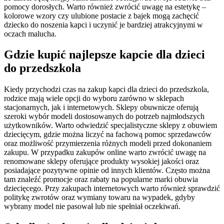
pomocy dorosłych. Warto również zwrócić uwagę na estetykę –
kolorowe wzory czy ulubione postacie z bajek mogą zachęcić
dziecko do noszenia kapci i uczynić je bardziej atrakcyjnymi w
oczach malucha.
Gdzie kupić najlepsze kapcie dla dzieci
do przedszkola
Kiedy przychodzi czas na zakup kapci dla dzieci do przedszkola,
rodzice mają wiele opcji do wyboru zarówno w sklepach
stacjonarnych, jak i internetowych. Sklepy obuwnicze oferują
szeroki wybór modeli dostosowanych do potrzeb najmłodszych
użytkowników. Warto odwiedzić specjalistyczne sklepy z obuwiem
dziecięcym, gdzie można liczyć na fachową pomoc sprzedawców
oraz możliwość przymierzenia różnych modeli przed dokonaniem
zakupu. W przypadku zakupów online warto zwrócić uwagę na
renomowane sklepy oferujące produkty wysokiej jakości oraz
posiadające pozytywne opinie od innych klientów. Często można
tam znaleźć promocje oraz rabaty na popularne marki obuwia
dziecięcego. Przy zakupach internetowych warto również sprawdzić
politykę zwrotów oraz wymiany towaru na wypadek, gdyby
wybrany model nie pasował lub nie spełniał oczekiwań.