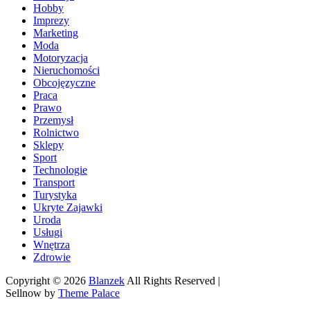
Hobby
Imprezy
Marketing
Moda
Motoryzacja
Nieruchomości
Obcojęzyczne
Praca
Prawo
Przemysł
Rolnictwo
Sklepy
Sport
Technologie
Transport
Turystyka
Ukryte Zajawki
Uroda
Usługi
Wnętrza
Zdrowie
Copyright © 2026
Blanzek
All Rights Reserved |
Sellnow by
Theme Palace