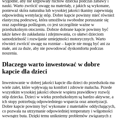
wygodne, aby nie krępowały ruchów dziecka podczas zabawy i
nauki. Warto zwrócić uwagę na materiały, z jakich są wykonane,
ponieważ skóra naturalna lub wysokiej jakości tkaniny zapewniają
odpowiednią wentylację stóp. Dobre kapcie powinny mieć również
elastyczną podeszwę, która umożliwia swobodne poruszanie się
oraz zapobiega poślizgom, co jest szczególnie ważne w
przedszkolnym otoczeniu. Dobrze dobrane kapcie powinny być
także łatwe do zakładania i zdejmowania, co ułatwi dzieciom
samodzielność i rozwijanie umiejętności motorycznych. Warto
również zwrócić uwagę na rozmiar – kapcie nie mogą być ani za
małe, ani za duże, aby nie powodować dyskomfortu podczas
noszenia.
Dlaczego warto inwestować w dobre
kapcie dla dzieci
Inwestowanie w dobrej jakości kapcie dla dzieci do przedszkola ma
wiele zalet, które wpływają na komfort i zdrowie malucha. Przede
wszystkim wysokiej jakości obuwie wspiera prawidłowy rozwój
stóp dziecka. Dzieci w wieku przedszkolnym są bardzo aktywne, a
ich stopy potrzebują odpowiedniego wsparcia oraz amortyzacji.
Dobre kapcie powinny być wykonane z materiałów oddychających,
co pozwala na utrzymanie odpowiedniej temperatury i wilgotności
wewnątrz buta. Dzięki temu unikniemy problemów związanych z