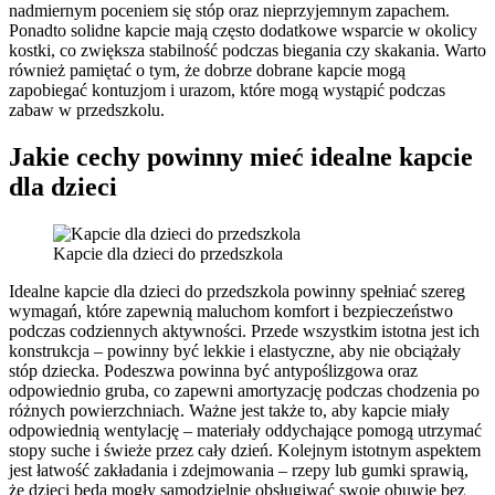
nadmiernym poceniem się stóp oraz nieprzyjemnym zapachem.
Ponadto solidne kapcie mają często dodatkowe wsparcie w okolicy
kostki, co zwiększa stabilność podczas biegania czy skakania. Warto
również pamiętać o tym, że dobrze dobrane kapcie mogą
zapobiegać kontuzjom i urazom, które mogą wystąpić podczas
zabaw w przedszkolu.
Jakie cechy powinny mieć idealne kapcie
dla dzieci
Kapcie dla dzieci do przedszkola
Idealne kapcie dla dzieci do przedszkola powinny spełniać szereg
wymagań, które zapewnią maluchom komfort i bezpieczeństwo
podczas codziennych aktywności. Przede wszystkim istotna jest ich
konstrukcja – powinny być lekkie i elastyczne, aby nie obciążały
stóp dziecka. Podeszwa powinna być antypoślizgowa oraz
odpowiednio gruba, co zapewni amortyzację podczas chodzenia po
różnych powierzchniach. Ważne jest także to, aby kapcie miały
odpowiednią wentylację – materiały oddychające pomogą utrzymać
stopy suche i świeże przez cały dzień. Kolejnym istotnym aspektem
jest łatwość zakładania i zdejmowania – rzepy lub gumki sprawią,
że dzieci będą mogły samodzielnie obsługiwać swoje obuwie bez