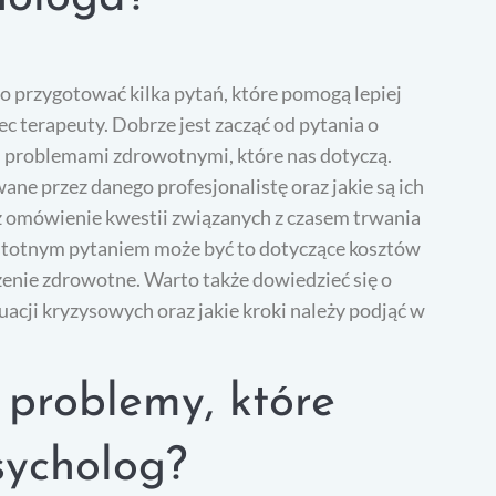
o przygotować kilka pytań, które pomogą lepiej
c terapeuty. Dobrze jest zacząć od pytania o
i problemami zdrowotnymi, które nas dotyczą.
e przez danego profesjonalistę oraz jakie są ich
eż omówienie kwestii związanych z czasem trwania
 istotnym pytaniem może być to dotyczące kosztów
zenie zdrowotne. Warto także dowiedzieć się o
uacji kryzysowych oraz jakie kroki należy podjąć w
e problemy, które
sycholog?