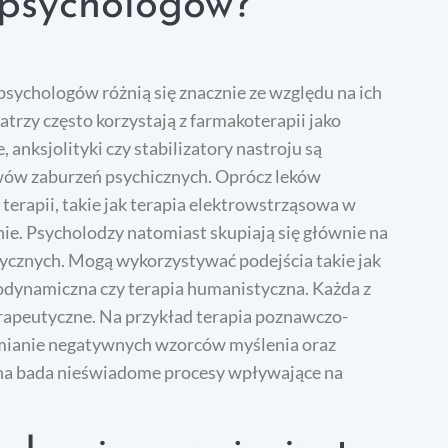
 psychologów?
sychologów różnią się znacznie ze względu na ich
atrzy często korzystają z farmakoterapii jako
anksjolityki czy stabilizatory nastroju są
wów zaburzeń psychicznych. Oprócz leków
erapii, takie jak terapia elektrowstrząsowa w
nie. Psycholodzy natomiast skupiają się głównie na
tycznych. Mogą wykorzystywać podejścia takie jak
odynamiczna czy terapia humanistyczna. Każda z
erapeutyczne. Na przykład terapia poznawczo-
i zmianie negatywnych wzorców myślenia oraz
na bada nieświadome procesy wpływające na