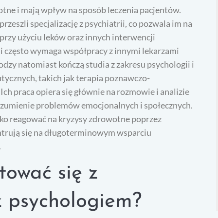
otne i mają wpływ na sposób leczenia pacjentów.
zeszli specjalizację z psychiatrii, co pozwala im na
przy użyciu leków oraz innych interwencji
e i często wymaga współpracy z innymi lekarzami
odzy natomiast kończą studia z zakresu psychologii i
utycznych, takich jak terapia poznawczo-
ch praca opiera się głównie na rozmowie i analizie
rozumienie problemów emocjonalnych i społecznych.
bko reagować na kryzysy zdrowotne poprzez
ntrują się na długoterminowym wsparciu
.
tować się z
z psychologiem?