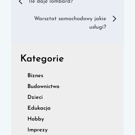
Nawigacja
Ile daje lombard?
wpisu
Warsztat samochodowy jakie
usługi?
Kategorie
Biznes
Budownictwo
Dzieci
Edukacja
Hobby
Imprezy