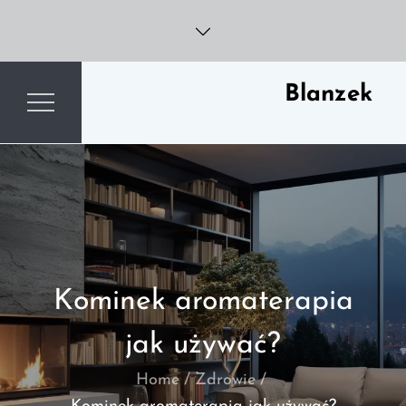
Skip
to
content
Blanzek
Kominek aromaterapia
jak używać?
Home
Zdrowie