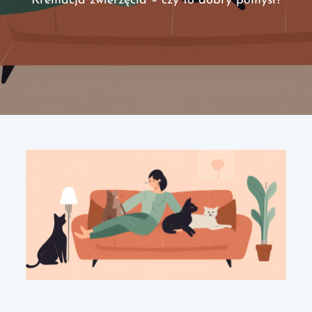
Kremacja zwierzęcia – czy to dobry pomysł?