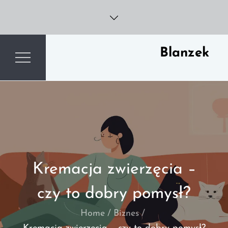
Skip
to
content
Blanzek
Kremacja zwierzęcia –
czy to dobry pomysł?
Home
Biznes