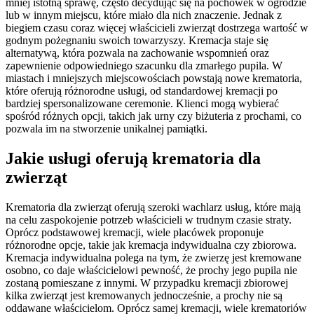
mniej istotną sprawę, często decydując się na pochówek w ogrodzie
lub w innym miejscu, które miało dla nich znaczenie. Jednak z
biegiem czasu coraz więcej właścicieli zwierząt dostrzega wartość w
godnym pożegnaniu swoich towarzyszy. Kremacja staje się
alternatywą, która pozwala na zachowanie wspomnień oraz
zapewnienie odpowiedniego szacunku dla zmarłego pupila. W
miastach i mniejszych miejscowościach powstają nowe krematoria,
które oferują różnorodne usługi, od standardowej kremacji po
bardziej spersonalizowane ceremonie. Klienci mogą wybierać
spośród różnych opcji, takich jak urny czy biżuteria z prochami, co
pozwala im na stworzenie unikalnej pamiątki.
Jakie usługi oferują krematoria dla
zwierząt
Krematoria dla zwierząt oferują szeroki wachlarz usług, które mają
na celu zaspokojenie potrzeb właścicieli w trudnym czasie straty.
Oprócz podstawowej kremacji, wiele placówek proponuje
różnorodne opcje, takie jak kremacja indywidualna czy zbiorowa.
Kremacja indywidualna polega na tym, że zwierzę jest kremowane
osobno, co daje właścicielowi pewność, że prochy jego pupila nie
zostaną pomieszane z innymi. W przypadku kremacji zbiorowej
kilka zwierząt jest kremowanych jednocześnie, a prochy nie są
oddawane właścicielom. Oprócz samej kremacji, wiele krematoriów