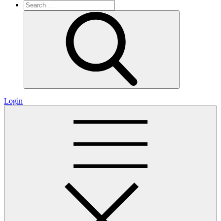
Search
for:
Search
Login