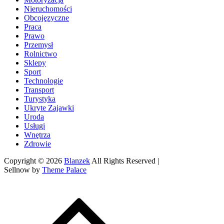
Nieruchomości
Obcojęzyczne
Praca
Prawo
Przemysł
Rolnictwo
Sklepy
Sport
Technologie
Transport
Turystyka
Ukryte Zajawki
Uroda
Usługi
Wnętrza
Zdrowie
Copyright © 2026
Blanzek
All Rights Reserved |
Sellnow by
Theme Palace