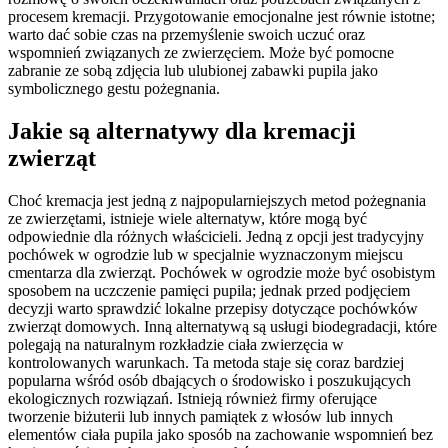
procesem kremacji. Przygotowanie emocjonalne jest równie istotne;
warto dać sobie czas na przemyślenie swoich uczuć oraz
wspomnień związanych ze zwierzęciem. Może być pomocne
zabranie ze sobą zdjęcia lub ulubionej zabawki pupila jako
symbolicznego gestu pożegnania.
Jakie są alternatywy dla kremacji
zwierząt
Choć kremacja jest jedną z najpopularniejszych metod pożegnania
ze zwierzętami, istnieje wiele alternatyw, które mogą być
odpowiednie dla różnych właścicieli. Jedną z opcji jest tradycyjny
pochówek w ogrodzie lub w specjalnie wyznaczonym miejscu
cmentarza dla zwierząt. Pochówek w ogrodzie może być osobistym
sposobem na uczczenie pamięci pupila; jednak przed podjęciem
decyzji warto sprawdzić lokalne przepisy dotyczące pochówków
zwierząt domowych. Inną alternatywą są usługi biodegradacji, które
polegają na naturalnym rozkładzie ciała zwierzęcia w
kontrolowanych warunkach. Ta metoda staje się coraz bardziej
popularna wśród osób dbających o środowisko i poszukujących
ekologicznych rozwiązań. Istnieją również firmy oferujące
tworzenie biżuterii lub innych pamiątek z włosów lub innych
elementów ciała pupila jako sposób na zachowanie wspomnień bez