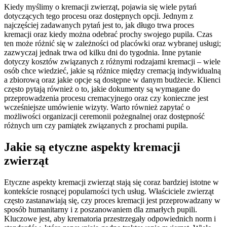
Kiedy myślimy o kremacji zwierząt, pojawia się wiele pytań
dotyczących tego procesu oraz dostępnych opcji. Jednym z
najczęściej zadawanych pytań jest to, jak długo trwa proces
kremacji oraz kiedy można odebrać prochy swojego pupila. Czas
ten może różnić się w zależności od placówki oraz wybranej usługi;
zazwyczaj jednak trwa od kilku dni do tygodnia. Inne pytanie
dotyczy kosztów związanych z różnymi rodzajami kremacji – wiele
osób chce wiedzieć, jakie są różnice między cremacją indywidualną
a zbiorową oraz jakie opcje są dostępne w danym budżecie. Klienci
często pytają również o to, jakie dokumenty są wymagane do
przeprowadzenia procesu cremacyjnego oraz czy konieczne jest
wcześniejsze umówienie wizyty. Warto również zapytać o
możliwości organizacji ceremonii pożegnalnej oraz dostępność
różnych urn czy pamiątek związanych z prochami pupila.
Jakie są etyczne aspekty kremacji
zwierząt
Etyczne aspekty kremacji zwierząt stają się coraz bardziej istotne w
kontekście rosnącej popularności tych usług. Właściciele zwierząt
często zastanawiają się, czy proces kremacji jest przeprowadzany w
sposób humanitarny i z poszanowaniem dla zmarłych pupili.
Kluczowe jest, aby krematoria przestrzegały odpowiednich norm i