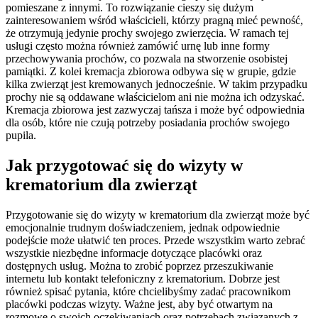
pomieszane z innymi. To rozwiązanie cieszy się dużym
zainteresowaniem wśród właścicieli, którzy pragną mieć pewność,
że otrzymują jedynie prochy swojego zwierzęcia. W ramach tej
usługi często można również zamówić urnę lub inne formy
przechowywania prochów, co pozwala na stworzenie osobistej
pamiątki. Z kolei kremacja zbiorowa odbywa się w grupie, gdzie
kilka zwierząt jest kremowanych jednocześnie. W takim przypadku
prochy nie są oddawane właścicielom ani nie można ich odzyskać.
Kremacja zbiorowa jest zazwyczaj tańsza i może być odpowiednia
dla osób, które nie czują potrzeby posiadania prochów swojego
pupila.
Jak przygotować się do wizyty w
krematorium dla zwierząt
Przygotowanie się do wizyty w krematorium dla zwierząt może być
emocjonalnie trudnym doświadczeniem, jednak odpowiednie
podejście może ułatwić ten proces. Przede wszystkim warto zebrać
wszystkie niezbędne informacje dotyczące placówki oraz
dostępnych usług. Można to zrobić poprzez przeszukiwanie
internetu lub kontakt telefoniczny z krematorium. Dobrze jest
również spisać pytania, które chcielibyśmy zadać pracownikom
placówki podczas wizyty. Ważne jest, aby być otwartym na
rozmowę o swoich oczekiwaniach oraz potrzebach związanych z