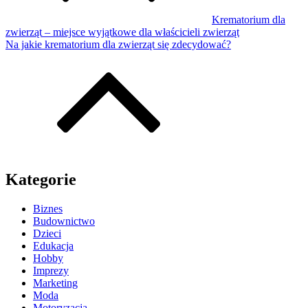
Krematorium dla
zwierząt – miejsce wyjątkowe dla właścicieli zwierząt
Na jakie krematorium dla zwierząt się zdecydować?
Kategorie
Biznes
Budownictwo
Dzieci
Edukacja
Hobby
Imprezy
Marketing
Moda
Motoryzacja