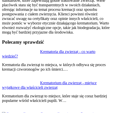
standardów, które zapewniają godne traktowanie zwierząt. Wiele
placówek stara się być transparentnych w swoich działaniach,
oferując informacje na temat procesu kremacji oraz sposobu
postępowania z ciałem zwierzęcia. Klienci powinni również
zwracać uwagę na certyfikaty oraz opinie innych właścicieli, co
może pomóc w wyborze etycznie działającego krematorium. Warto
również rozważyć ekologiczne opcje, takie jak biodegradacja, które
mogą być bardziej przyjazne dla środowiska.
Polecamy sprawdzić
Nawigacja
Krematoria dla zwierząt - co warto
wiedzieć?
wpisu
Krematoria dla zwierząt to miejsca, w których odbywa się proces
kremacji czworonogów po ich śmierci.…
Krematorium dla zwierząt - miejsce
wyjątkowe dla właścicieli zwierząt
Krematorium dla zwierząt to miejsce, które staje się coraz bardziej
popularne wśród właścicieli pupili. W…