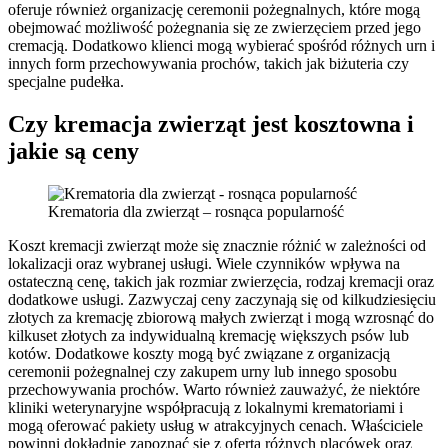
oferuje również organizację ceremonii pożegnalnych, które mogą
obejmować możliwość pożegnania się ze zwierzęciem przed jego
cremacją. Dodatkowo klienci mogą wybierać spośród różnych urn i
innych form przechowywania prochów, takich jak biżuteria czy
specjalne pudełka.
Czy kremacja zwierząt jest kosztowna i
jakie są ceny
Krematoria dla zwierząt – rosnąca popularność
Koszt kremacji zwierząt może się znacznie różnić w zależności od
lokalizacji oraz wybranej usługi. Wiele czynników wpływa na
ostateczną cenę, takich jak rozmiar zwierzęcia, rodzaj kremacji oraz
dodatkowe usługi. Zazwyczaj ceny zaczynają się od kilkudziesięciu
złotych za kremację zbiorową małych zwierząt i mogą wzrosnąć do
kilkuset złotych za indywidualną kremację większych psów lub
kotów. Dodatkowe koszty mogą być związane z organizacją
ceremonii pożegnalnej czy zakupem urny lub innego sposobu
przechowywania prochów. Warto również zauważyć, że niektóre
kliniki weterynaryjne współpracują z lokalnymi krematoriami i
mogą oferować pakiety usług w atrakcyjnych cenach. Właściciele
powinni dokładnie zapoznać się z ofertą różnych placówek oraz