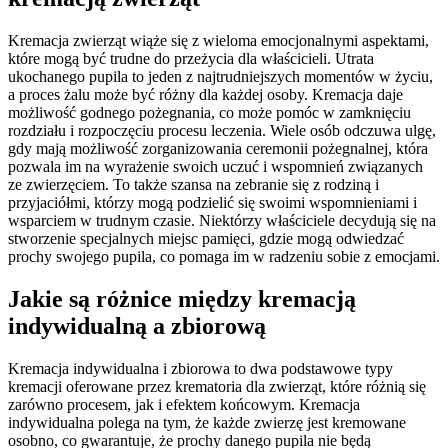
Kremacja zwierząt wiąże się z wieloma emocjonalnymi aspektami,
które mogą być trudne do przeżycia dla właścicieli. Utrata
ukochanego pupila to jeden z najtrudniejszych momentów w życiu,
a proces żalu może być różny dla każdej osoby. Kremacja daje
możliwość godnego pożegnania, co może pomóc w zamknięciu
rozdziału i rozpoczęciu procesu leczenia. Wiele osób odczuwa ulgę,
gdy mają możliwość zorganizowania ceremonii pożegnalnej, która
pozwala im na wyrażenie swoich uczuć i wspomnień związanych
ze zwierzęciem. To także szansa na zebranie się z rodziną i
przyjaciółmi, którzy mogą podzielić się swoimi wspomnieniami i
wsparciem w trudnym czasie. Niektórzy właściciele decydują się na
stworzenie specjalnych miejsc pamięci, gdzie mogą odwiedzać
prochy swojego pupila, co pomaga im w radzeniu sobie z emocjami.
Jakie są różnice między kremacją
indywidualną a zbiorową
Kremacja indywidualna i zbiorowa to dwa podstawowe typy
kremacji oferowane przez krematoria dla zwierząt, które różnią się
zarówno procesem, jak i efektem końcowym. Kremacja
indywidualna polega na tym, że każde zwierzę jest kremowane
osobno, co gwarantuje, że prochy danego pupila nie będą